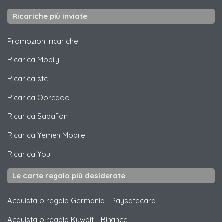
Ricariche più inviate
Promozioni ricariche
Ricarica
Mobily
Ricarica
stc
Ricarica
Ooredoo
Ricarica
SabaFon
Ricarica
Yemen Mobile
Ricarica
You
Le carte regalo più desiderate
Acquista o regala Germania
-
Paysafecard
Acquista o regala Kuwait
-
Binance