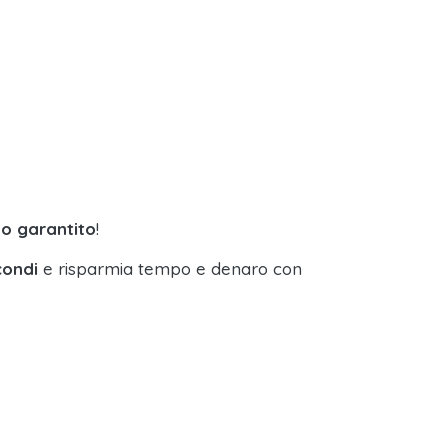
so garantito
!
condi
e risparmia tempo e denaro con