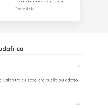
hanno aiutato entro i tempi che mi
avevano indicato
Travixx Blakk
udafrica
 valori tra cui scegliere quello più adatto