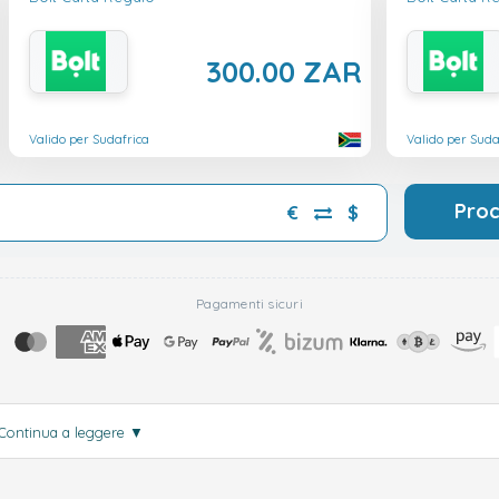
300.00 ZAR
Valido per Sudafrica
Valido per Suda
Pro
€
$
Pagamenti sicuri
Continua a leggere
▼