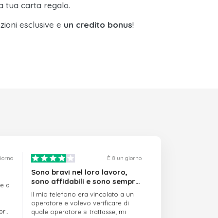
a tua carta regalo.
zioni esclusive e
un credito bonus
!
giorno
È 8 un giorno
Sono bravi nel loro lavoro,
sono affidabili e sono sempre
re a
puntuali
Il mio telefono era vincolato a un
operatore e volevo verificare di
mpre
quale operatore si trattasse; mi