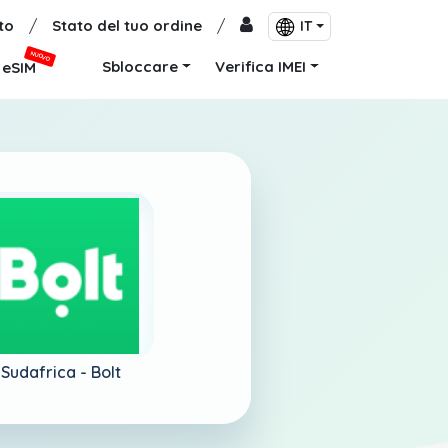
to
/
Stato del tuo ordine
/
IT
NUOVO
Sbloccare
Verifica IMEI
eSIM
Sudafrica -
Bolt