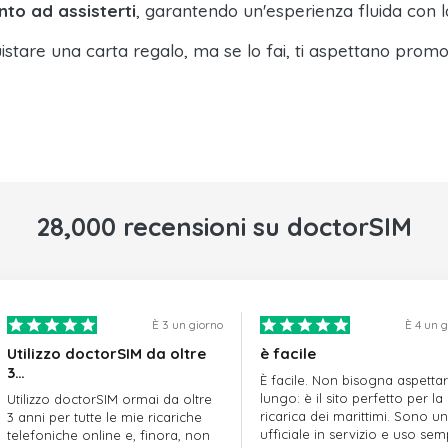
nto ad assisterti
, garantendo un'esperienza fluida con l
istare una carta regalo, ma se lo fai, ti aspettano promo
28,000 recensioni su doctorSIM
È 3 un giorno
È 4 un 
Utilizzo doctorSIM da oltre
è facile
3…
È facile. Non bisogna aspetta
lungo: è il sito perfetto per la
Utilizzo doctorSIM ormai da oltre
ricarica dei marittimi. Sono un
3 anni per tutte le mie ricariche
ufficiale in servizio e uso se
telefoniche online e, finora, non