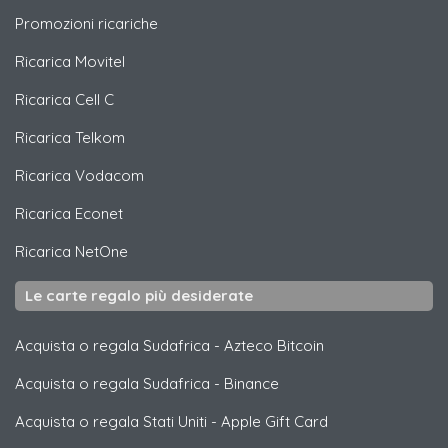
Promozioni ricariche
Ricarica
Movitel
Ricarica
Cell C
Ricarica
Telkom
Ricarica
Vodacom
Ricarica
Econet
Ricarica
NetOne
Le carte regalo più desiderate
Acquista o regala Sudafrica
-
Azteco Bitcoin
Acquista o regala Sudafrica
-
Binance
Acquista o regala Stati Uniti
-
Apple Gift Card