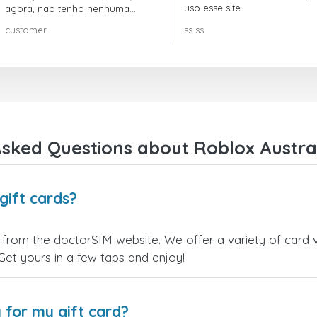
uso esse site.
agora, não tenho nenhuma
reclamação!! Super recomendo!!!
customer
ss ss
sked Questions about Roblox Austral
gift cards?
y from the doctorSIM website. We offer a variety of card va
 Get yours in a few taps and enjoy!
 for my gift card?