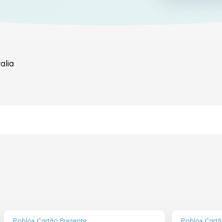
alia
Roblox Cartão Presente
Roblox Cartã