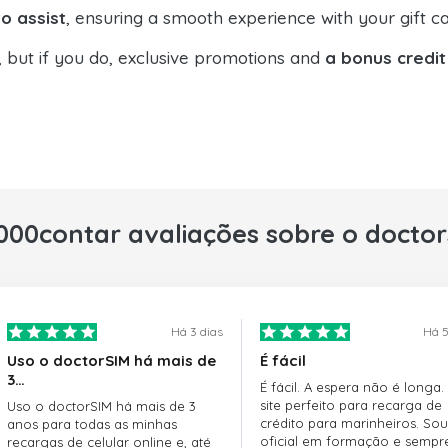
o assist
, ensuring a smooth experience with your gift ca
, but if you do, exclusive promotions and
a bonus credit
000contar avaliações sobre o docto
Há 3 dias
Há 5
Uso o doctorSIM há mais de
É fácil
3…
É fácil. A espera não é longa.
site perfeito para recarga de
Uso o doctorSIM há mais de 3
crédito para marinheiros. Sou
anos para todas as minhas
oficial em formação e sempr
recargas de celular online e, até