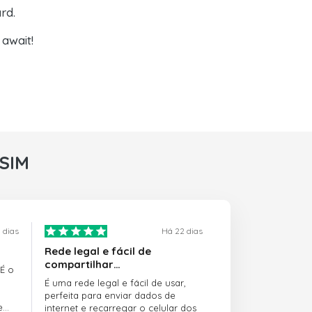
rd.
await!
rSIM
 dias
Há 22 dias
Rede legal e fácil de
compartilhar…
 É o
É uma rede legal e fácil de usar,
perfeita para enviar dados de
e
internet e recarregar o celular dos