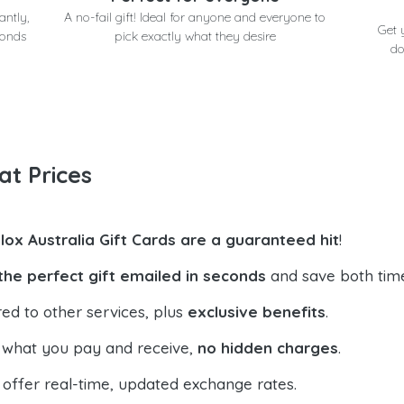
antly,
A no-fail gift! Ideal for anyone and everyone to
Get 
conds
pick exactly what they desire
do
at Prices
lox Australia Gift Cards are a guaranteed hit
!
the perfect gift emailed in seconds
and save both tim
ed to other services, plus
exclusive benefits
.
 what you pay and receive,
no hidden charges
.
offer real-time, updated exchange rates.