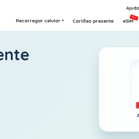
Ajud
NOVO
Recarregar celular
Cartões-presente
eSIM
ente