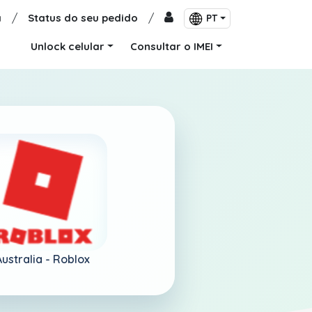
a
/
Status do seu pedido
/
PT
Unlock celular
Consultar o IMEI
Australia -
Roblox