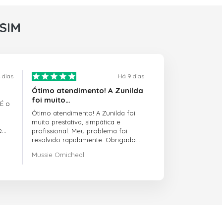
rSIM
 dias
Há 9 dias
Ótimo atendimento! A Zunilda
foi muito…
 É o
Ótimo atendimento! A Zunilda foi
muito prestativa, simpática e
e
profissional. Meu problema foi
resolvido rapidamente. Obrigado
pelo excelente suporte!
Mussie Omicheal