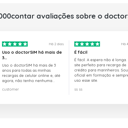
000contar avaliações sobre o docto
Há 2 dias
Há 4
Uso o doctorSIM há mais de
É fácil
3…
É fácil. A espera não é longa.
site perfeito para recarga de
Uso o doctorSIM há mais de 3
crédito para marinheiros. Sou
anos para todas as minhas
oficial em formação e sempr
recargas de celular online e, até
uso esse site.
agora, não tenho nenhuma
reclamação!! Super recomendo!!!
customer
ss ss