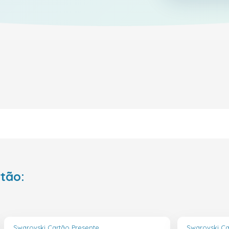
rtão:
Swarovski Cartão Presente
Swarovski Ca