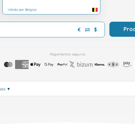
Válido por Bélgica
Pro
€
$
Pagamentos seguros
mais
▼