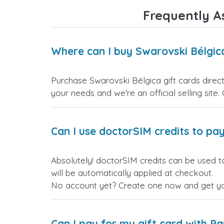
Frequently A
Where can I buy Swarovski Bélgica
Purchase Swarovski Bélgica gift cards direct
your needs and we're an official selling site.
Can I use doctorSIM credits to pay
Absolutely! doctorSIM credits can be used t
will be automatically applied at checkout.
No account yet? Create one now and get your
Can I pay for my gift card with P