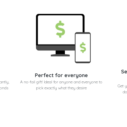
Se
Perfect for everyone
antly,
A no-fail gift! Ideal for anyone and everyone to
Get y
conds
pick exactly what they desire
do