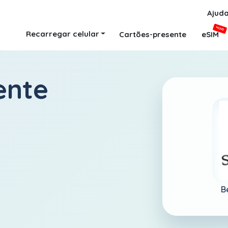
Ajud
NOVO
Recarregar celular
Cartões-presente
eSIM
ente
B