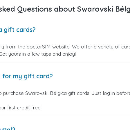
sked Questions about Swarovski Bélgi
 gift cards?
ly from the doctorSIM website. We offer a variety of card 
 Get yours in a few taps and enjoy!
 for my gift card?
o purchase Swarovski Bélgica gift cards. Just log in befo
 first credit free!
ayPal?