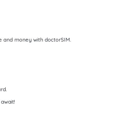
e and money with doctorSIM.
rd.
await!