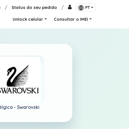
a
/
Status do seu pedido
/
PT
Unlock celular
Consultar o IMEI
élgica -
Swarovski