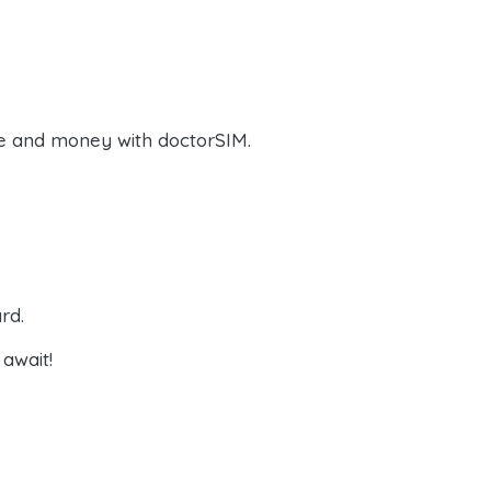
e and money with doctorSIM.
rd.
await!