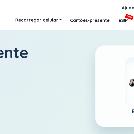
Ajud
NOVO
Recarregar celular
Cartões-presente
eSIM
ente