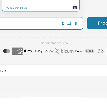
Válido por Belize
Pro
€
$
Pagamentos seguros
ais
▼