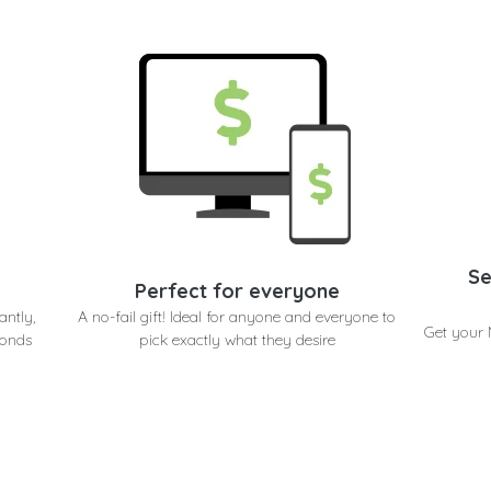
Se
Perfect for everyone
antly,
A no-fail gift! Ideal for anyone and everyone to
Get your 
conds
pick exactly what they desire