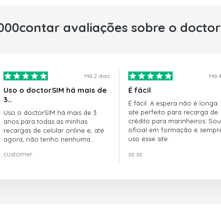
000contar avaliações sobre o docto
Há 2 dias
Há 4
Uso o doctorSIM há mais de
É fácil
3…
É fácil. A espera não é longa.
site perfeito para recarga de
Uso o doctorSIM há mais de 3
crédito para marinheiros. Sou
anos para todas as minhas
oficial em formação e sempr
recargas de celular online e, até
uso esse site.
agora, não tenho nenhuma
reclamação!! Super recomendo!!!
customer
ss ss