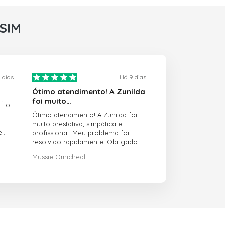
rSIM
 dias
Há 9 dias
Ótimo atendimento! A Zunilda
foi muito…
 É o
Ótimo atendimento! A Zunilda foi
muito prestativa, simpática e
e
profissional. Meu problema foi
resolvido rapidamente. Obrigado
pelo excelente suporte!
Mussie Omicheal