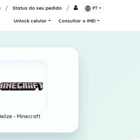
a
/
Status do seu pedido
/
PT
Unlock celular
Consultar o IMEI
Belize -
Minecraft