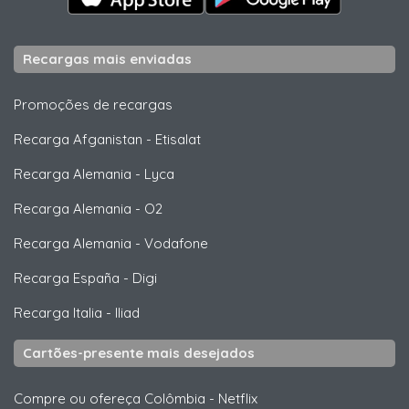
Recargas mais enviadas
Promoções de recargas
Recarga Afganistan
-
Etisalat
Recarga Alemania
-
Lyca
Recarga Alemania
-
O2
Recarga Alemania
-
Vodafone
Recarga España
-
Digi
Recarga Italia
-
Iliad
Cartões-presente mais desejados
Compre ou ofereça Colômbia
-
Netflix