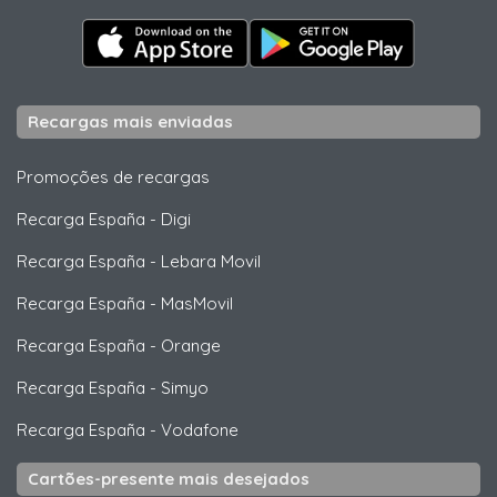
Recargas mais enviadas
Promoções de recargas
Recarga España
-
Digi
Recarga España
-
Lebara Movil
Recarga España
-
MasMovil
Recarga España
-
Orange
Recarga España
-
Simyo
Recarga España
-
Vodafone
Cartões-presente mais desejados