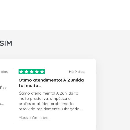
rSIM
 dias
Há 9 dias
Ótimo atendimento! A Zunilda
foi muito…
 É o
Ótimo atendimento! A Zunilda foi
muito prestativa, simpática e
e
profissional. Meu problema foi
resolvido rapidamente. Obrigado
pelo excelente suporte!
Mussie Omicheal