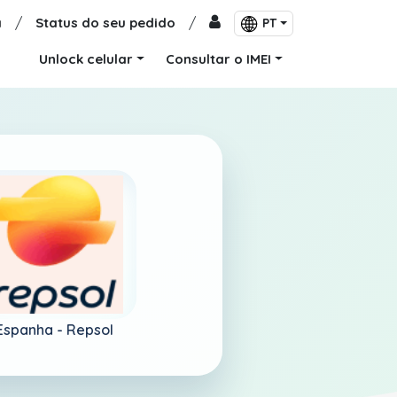
a
/
Status do seu pedido
/
PT
Unlock celular
Consultar o IMEI
Espanha -
Repsol