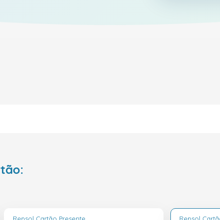
rtão:
Repsol Cartão Presente
Repsol Cartã