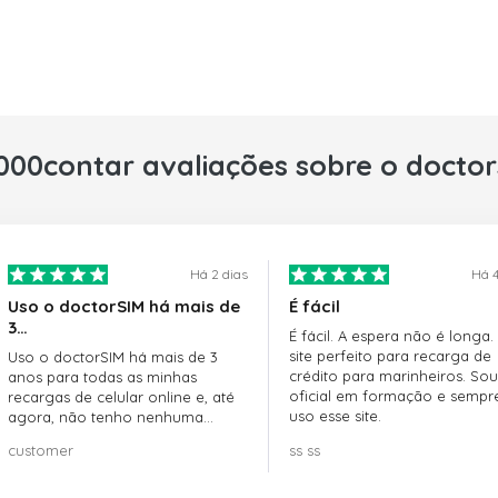
000contar avaliações sobre o docto
Há 2 dias
Há 4
Uso o doctorSIM há mais de
É fácil
3…
É fácil. A espera não é longa.
site perfeito para recarga de
Uso o doctorSIM há mais de 3
crédito para marinheiros. Sou
anos para todas as minhas
oficial em formação e sempr
recargas de celular online e, até
uso esse site.
agora, não tenho nenhuma
reclamação!! Super recomendo!!!
customer
ss ss