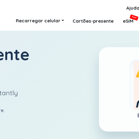
Ajud
NOVO
Recarregar celular
Cartões-presente
eSIM
ente
tantly
re.