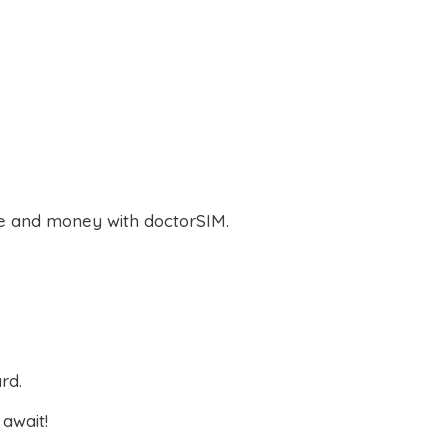
e and money with doctorSIM.
rd.
await!