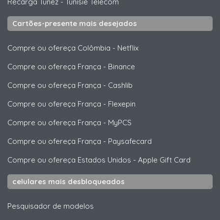
Recarga Tunez
-
Tunisie Telecom
Cartões-presente mais desejados
Compre ou ofereça Colômbia
-
Netflix
Compre ou ofereça França
-
Binance
Compre ou ofereça França
-
Cashlib
Compre ou ofereça França
-
Flexepin
Compre ou ofereça França
-
MyPCS
Compre ou ofereça França
-
Paysafecard
Compre ou ofereça Estados Unidos
-
Apple Gift Card
celulares mais desbloqueados
Pesquisador de modelos