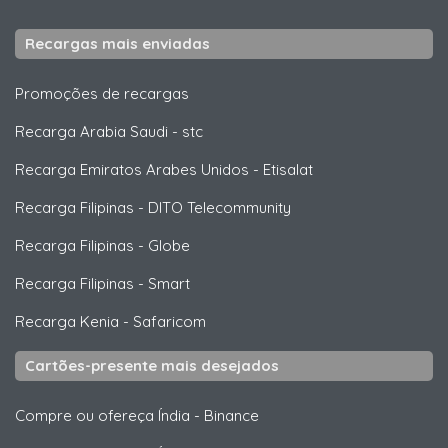
Recargas mais enviadas
Promoções de recargas
Recarga Arabia Saudi
-
stc
Recarga Emiratos Arabes Unidos
-
Etisalat
Recarga Filipinas
-
DITO Telecommunity
Recarga Filipinas
-
Globe
Recarga Filipinas
-
Smart
Recarga Kenia
-
Safaricom
Cartões-presente mais desejados
Compre ou ofereça Índia
-
Binance