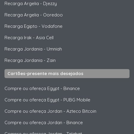
Recarga Argelia
-
Djezzy
Recarga Argelia
-
Ooredoo
Recarga Egipto
-
Vodafone
Recarga Irak
-
Asia Cell
Recarga Jordania
-
Umniah
Recarga Jordania
-
Zain
Cartões-presente mais desejados
Compre ou ofereça Egypt
-
Binance
Compre ou ofereça Egypt
-
PUBG Mobile
Compre ou ofereça Jordan
-
Azteco Bitcoin
Compre ou ofereça Jordan
-
Binance
Compre ou ofereça Jordan
-
Talabat