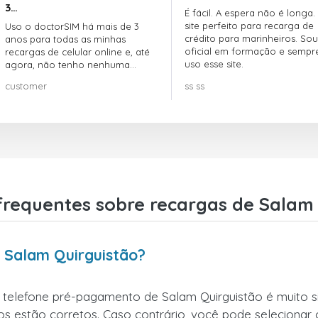
3…
É fácil. A espera não é longa.
site perfeito para recarga de
Uso o doctorSIM há mais de 3
crédito para marinheiros. Sou
anos para todas as minhas
oficial em formação e sempr
recargas de celular online e, até
uso esse site.
agora, não tenho nenhuma
reclamação!! Super recomendo!!!
customer
ss ss
frequentes sobre recargas de Salam 
 Salam Quirguistão?
r telefone pré-pagamento de Salam Quirguistão é muito si
s estão corretos. Caso contrário, você pode selecionar o c