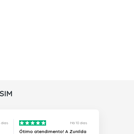
rSIM
 dias
Há 10 dias
Ótimo atendimento! A Zunilda