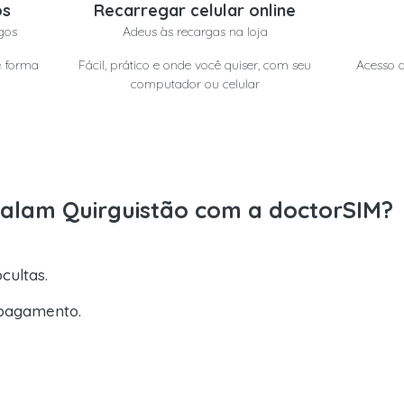
os
Recarregar celular online
gos
Adeus às recargas na loja
e forma
Fácil, prático e onde você quiser, com seu
Acesso a
computador ou celular
Salam Quirguistão com a doctorSIM?
cultas.
pagamento.