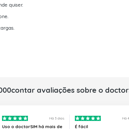
de quiser.
one.
argas.
000contar avaliações sobre o docto
Há 3 dias
Há 4
Uso o doctorSIM há mais de
É fácil