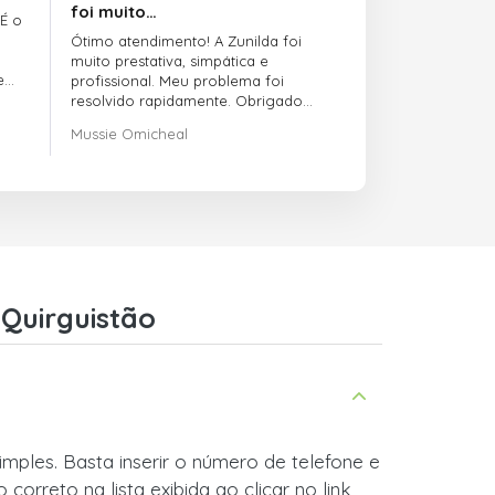
foi muito…
 É o
Ótimo atendimento! A Zunilda foi
muito prestativa, simpática e
e
profissional. Meu problema foi
resolvido rapidamente. Obrigado
pelo excelente suporte!
Mussie Omicheal
Quirguistão
mples. Basta inserir o número de telefone e
orreto na lista exibida ao clicar no link