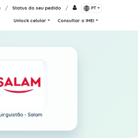
a
/
Status do seu pedido
/
PT
Unlock celular
Consultar o IMEI
uirguistão -
Salam