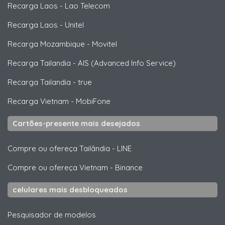
Recarga Laos
-
Lao Telecom
Recarga Laos
-
Unitel
Recarga Mozambique
-
Movitel
Recarga Tailandia
-
AIS (Advanced Info Service)
Recarga Tailandia
-
true
Recarga Vietnam
-
MobiFone
Cartões-presente mais desejados
Compre ou ofereça Tailândia
-
LINE
Compre ou ofereça Vietnam
-
Binance
celulares mais desbloqueados
Pesquisador de modelos