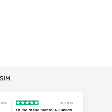
rSIM
 dias
Há 9 dias
Ótimo atendimento! A Zunilda