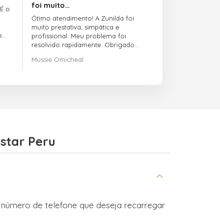
foi muito…
 É o
Ótimo atendimento! A Zunilda foi
muito prestativa, simpática e
e
profissional. Meu problema foi
resolvido rapidamente. Obrigado
pelo excelente suporte!
Mussie Omicheal
star Peru
o número de telefone que deseja recarregar