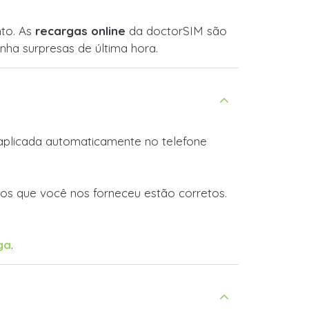
nto. As
recargas online
da doctorSIM são
ha surpresas de última hora.
é aplicada automaticamente no telefone
dos que você nos forneceu estão corretos.
ga
.