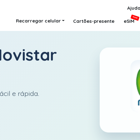
Ajud
NOVO
Recarregar celular
Cartões-presente
eSIM
ovistar
cil e rápida.