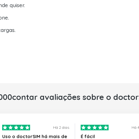
de quiser.
one.
argas.
000contar avaliações sobre o docto
Há 2 dias
Há 4
Uso o doctorSIM há mais de
É fácil