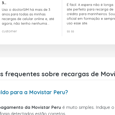
3…
É fácil. A espera não é longa.
site perfeito para recarga de
Uso o doctorSIM há mais de 3
crédito para marinheiros. Sou
anos para todas as minhas
oficial em formação e sempr
recargas de celular online e, até
uso esse site.
agora, não tenho nenhuma
reclamação!! Super recomendo!!!
customer
ss ss
s frequentes sobre recargas de Movi
ldo para a Movistar Peru?
pagamento da Movistar Peru
é muito simples. Indique 
efonia detectados estão corretos.