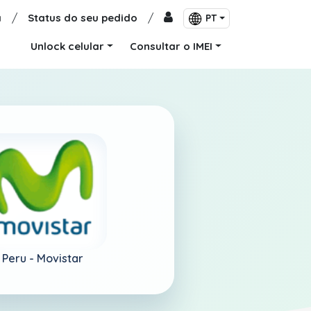
a
/
Status do seu pedido
/
PT
Unlock celular
Consultar o IMEI
Peru -
Movistar