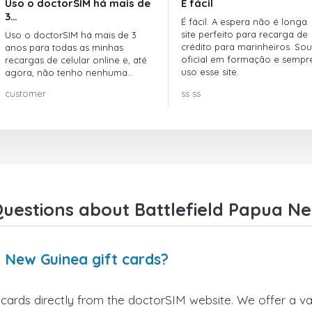
Uso o doctorSIM há mais de
É fácil
3…
É fácil. A espera não é longa.
site perfeito para recarga de
Uso o doctorSIM há mais de 3
crédito para marinheiros. Sou
anos para todas as minhas
oficial em formação e sempr
recargas de celular online e, até
uso esse site.
agora, não tenho nenhuma
reclamação!! Super recomendo!!!
customer
ss ss
uestions about Battlefield Papua Ne
a New Guinea gift cards?
cards directly from the doctorSIM website. We offer a var