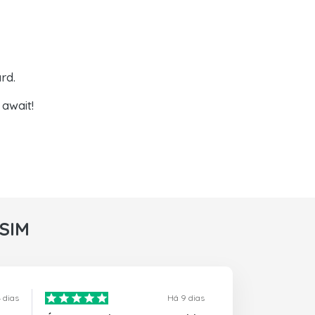
rd.
await!
rSIM
 dias
Há 9 dias