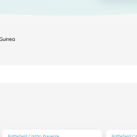
Guinea
Battlefield Cartão Presente
Battlefield C