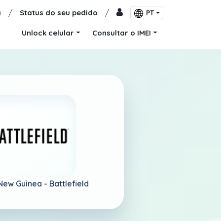
a
/
Status do seu pedido
/
PT
Unlock celular
Consultar o IMEI
New Guinea -
Battlefield