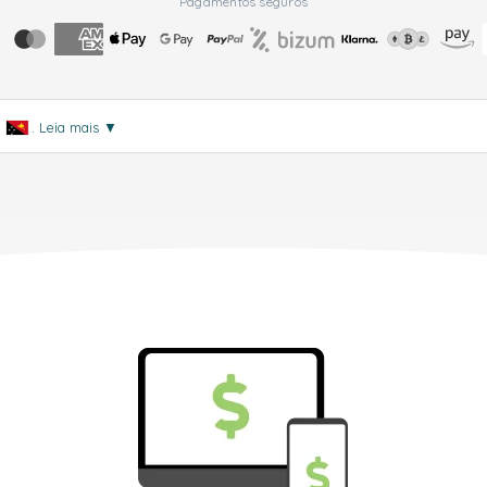
Pagamentos seguros
a
.
Leia mais
▼