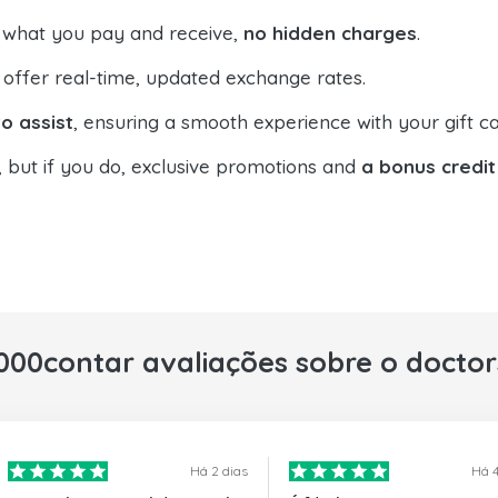
 what you pay and receive,
no hidden charges
.
offer real-time, updated exchange rates.
o assist
, ensuring a smooth experience with your gift ca
, but if you do, exclusive promotions and
a bonus credit
000contar avaliações sobre o docto
Há 2 dias
Há 4