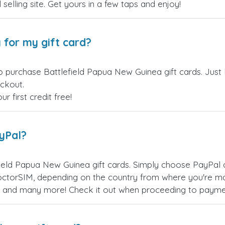
 selling site. Get yours in a few taps and enjoy!
 for my gift card?
o purchase Battlefield Papua New Guinea gift cards. Just
eckout.
 first credit free!
ayPal?
ield Papua New Guinea gift cards. Simply choose PayPal 
ctorSIM, depending on the country from where you're ma
es, and many more! Check it out when proceeding to payme