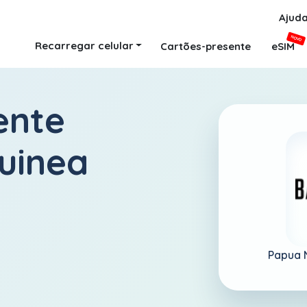
Ajud
NOVO
Recarregar celular
Cartões-presente
eSIM
ente
uinea
Papua 