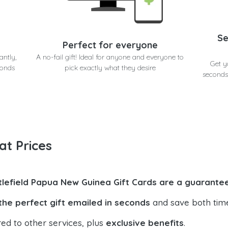
Se
Perfect for everyone
antly,
A no-fail gift! Ideal for anyone and everyone to
Get y
conds
pick exactly what they desire
seconds
at Prices
tlefield Papua New Guinea Gift Cards are a guarantee
the perfect gift emailed in seconds
and save both tim
ed to other services, plus
exclusive benefits
.