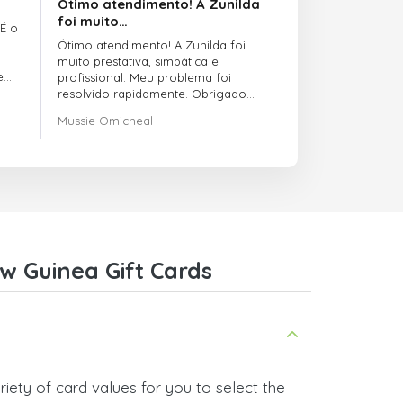
Ótimo atendimento! A Zunilda
foi muito…
 É o
Ótimo atendimento! A Zunilda foi
muito prestativa, simpática e
e
profissional. Meu problema foi
resolvido rapidamente. Obrigado
pelo excelente suporte!
Mussie Omicheal
w Guinea Gift Cards
iety of card values for you to select the