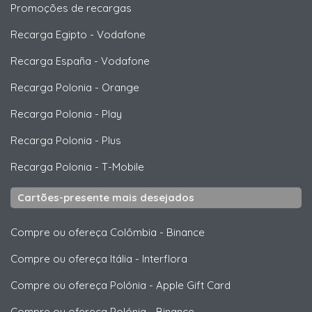
Promoções de recargas
Recarga Egipto
-
Vodafone
Recarga España
-
Vodafone
Recarga Polonia
-
Orange
Recarga Polonia
-
Play
Recarga Polonia
-
Plus
Recarga Polonia
-
T-Mobile
Cartões-presente mais desejados
Compre ou ofereça Colômbia
-
Binance
Compre ou ofereça Itália
-
Interflora
Compre ou ofereça Polónia
-
Apple Gift Card
Compre ou ofereça Polónia
-
Binance