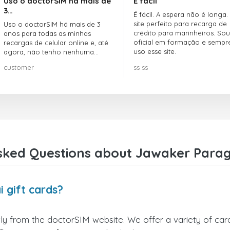
Uso o doctorSIM há mais de
É fácil
3…
É fácil. A espera não é longa.
site perfeito para recarga de
Uso o doctorSIM há mais de 3
crédito para marinheiros. Sou
anos para todas as minhas
oficial em formação e sempr
recargas de celular online e, até
uso esse site.
agora, não tenho nenhuma
reclamação!! Super recomendo!!!
customer
ss ss
sked Questions about Jawaker Paragu
 gift cards?
y from the doctorSIM website. We offer a variety of card 