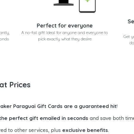
Se
Perfect for everyone
antly,
A no-fail gift! Ideal for anyone and everyone to
Get y
conds
pick exactly what they desire
do
at Prices
aker Paraguai Gift Cards are a guaranteed hit
!
the perfect gift emailed in seconds
and save both tim
ed to other services, plus
exclusive benefits
.