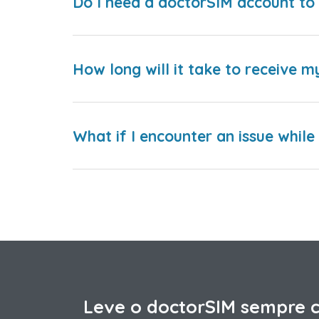
Do I need a doctorSIM account to 
How long will it take to receive m
What if I encounter an issue whil
Leve o doctorSIM sempre 