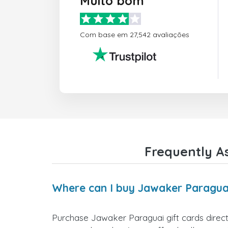
Muito bom
Com base em 27,542 avaliações
Frequently A
Where can I buy Jawaker Paraguai
Purchase Jawaker Paraguai gift cards directl