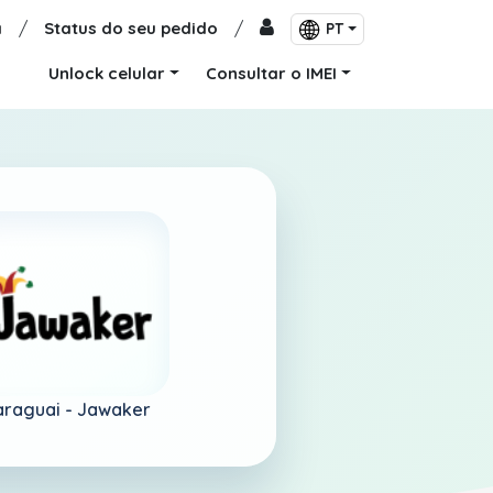
a
/
Status do seu pedido
/
PT
Unlock celular
Consultar o IMEI
araguai -
Jawaker