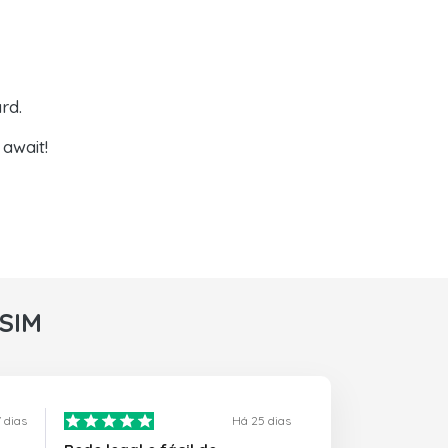
rd.
await!
rSIM
 dias
Há 25 dias