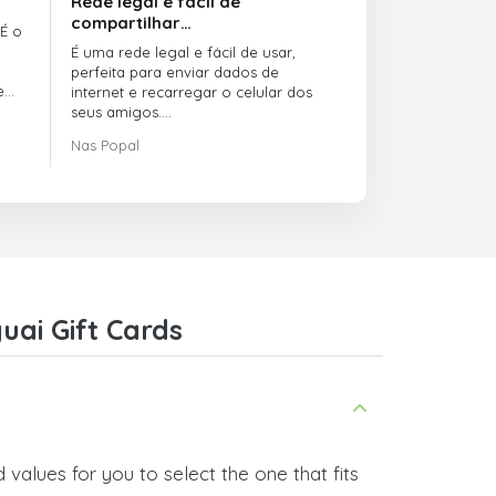
Rede legal e fácil de
compartilhar…
 É o
É uma rede legal e fácil de usar,
perfeita para enviar dados de
e
internet e recarregar o celular dos
seus amigos.
Nas Popal
O atendimento ao cliente é incrível.
Sempre que você tem algum
problema, eles estão lá para te
ajudar.
Recomendo o doctorSIM.com a
todo mundo.
Muito obrigado,
ai Gift Cards
Nas
values for you to select the one that fits