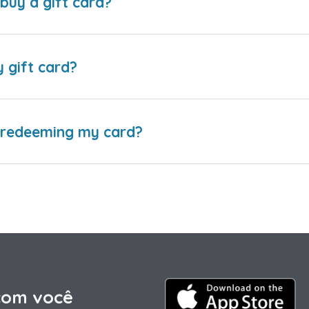
buy a gift card?
y gift card?
e redeeming my card?
com você