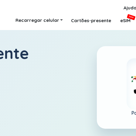
Ajud
NOVO
Recarregar celular
Cartões-presente
eSIM
ente
P