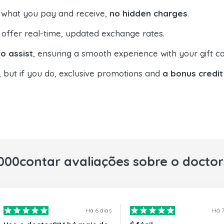
 what you pay and receive,
no hidden charges
.
offer real-time, updated exchange rates.
o assist
, ensuring a smooth experience with your gift ca
, but if you do, exclusive promotions and
a bonus credit
000contar avaliações sobre o docto
Há 6 dias
Há 7