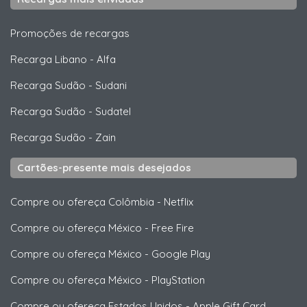
Promoções de recargas
Recarga Libano
-
Alfa
Recarga Sudão
-
Sudani
Recarga Sudão
-
Sudatel
Recarga Sudão
-
Zain
Cartões-presente mais desejados
Compre ou ofereça Colômbia
-
Netflix
Compre ou ofereça México
-
Free Fire
Compre ou ofereça México
-
Google Play
Compre ou ofereça México
-
PlayStation
Compre ou ofereça Estados Unidos
-
Apple Gift Card