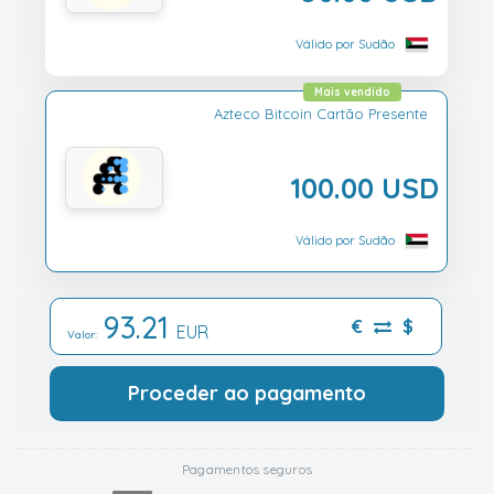
Válido por Sudão
Mais vendido
Azteco Bitcoin Cartão Presente
100.00 USD
Válido por Sudão
93.21
€
$
EUR
Valor:
Proceder ao pagamento
Pagamentos seguros