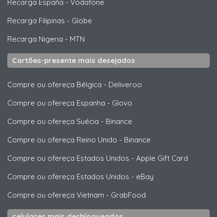
Recarga España
-
Vodafone
Recarga Filipinas
-
Globe
Recarga Nigeria
-
MTN
Cartões-presente mais desejados
Compre ou ofereça Bélgica
-
Deliveroo
Compre ou ofereça Espanha
-
Glovo
Compre ou ofereça Suécia
-
Binance
Compre ou ofereça Reino Unido
-
Binance
Compre ou ofereça Estados Unidos
-
Apple Gift Card
Compre ou ofereça Estados Unidos
-
eBay
Compre ou ofereça Vietnam
-
GrabFood
celulares mais desbloqueados