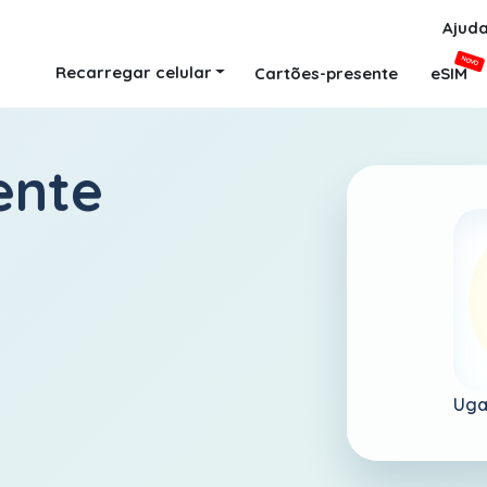
Ajud
NOVO
Recarregar celular
Cartões-presente
eSIM
ente
Uga