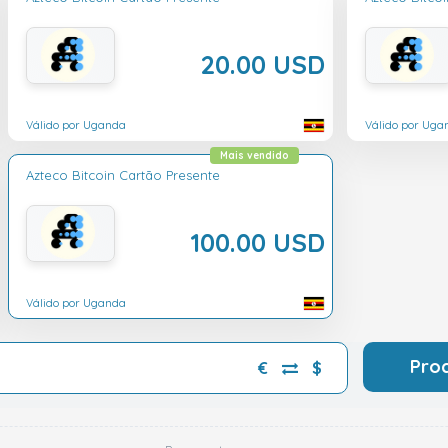
20.00 USD
Válido por Uganda
Válido por Uga
Mais vendido
Azteco Bitcoin Cartão Presente
100.00 USD
Válido por Uganda
Pro
€
$