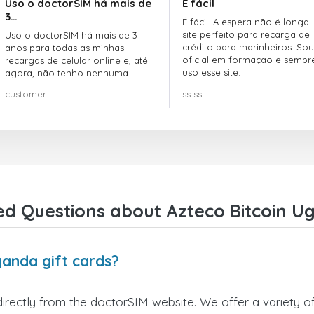
Uso o doctorSIM há mais de
É fácil
3…
É fácil. A espera não é longa.
site perfeito para recarga de
Uso o doctorSIM há mais de 3
crédito para marinheiros. Sou
anos para todas as minhas
oficial em formação e sempr
recargas de celular online e, até
uso esse site.
agora, não tenho nenhuma
reclamação!! Super recomendo!!!
customer
ss ss
ed Questions about Azteco Bitcoin Ug
ganda gift cards?
irectly from the doctorSIM website. We offer a variety of