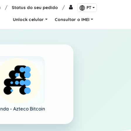
a
/
Status do seu pedido
/
PT
Unlock celular
Consultar o IMEI
nda -
Azteco Bitcoin