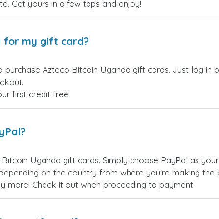
site. Get yours in a few taps and enjoy!
 for my gift card?
o purchase Azteco Bitcoin Uganda gift cards. Just log in
eckout.
 first credit free!
ayPal?
Bitcoin Uganda gift cards. Simply choose PayPal as you
epending on the country from where you're making the p
any more! Check it out when proceeding to payment.