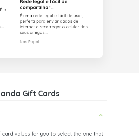
Rede legal e fácil de
compartilhar…
 É o
É uma rede legal e fácil de usar,
perfeita para enviar dados de
e
internet e recarregar o celular dos
seus amigos.
Nas Popal
O atendimento ao cliente é incrível.
Sempre que você tem algum
problema, eles estão lá para te
ajudar.
Recomendo o doctorSIM.com a
todo mundo.
Muito obrigado,
anda Gift Cards
Nas
 card values for you to select the one that