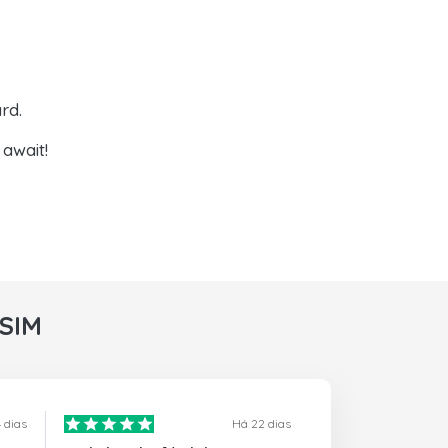
rd.
await!
rSIM
 dias
Há 22 dias