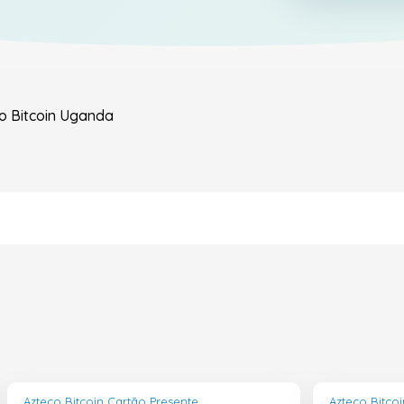
o Bitcoin
Uganda
Azteco Bitcoin Cartão Presente
Azteco Bitco