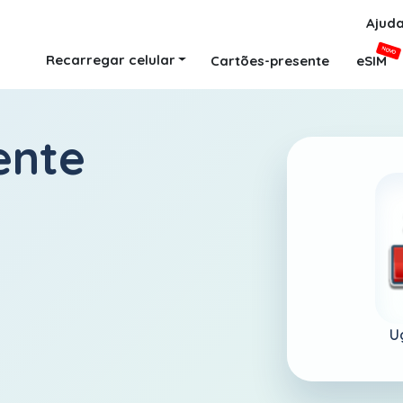
Ajud
NOVO
Recarregar celular
Cartões-presente
eSIM
ente
U