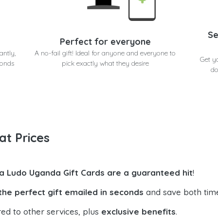
Se
Perfect for everyone
antly,
A no-fail gift! Ideal for anyone and everyone to
Get y
conds
pick exactly what they desire
do
at Prices
la Ludo Uganda Gift Cards are a guaranteed hit
!
the perfect gift emailed in seconds
and save both tim
ed to other services, plus
exclusive benefits
.