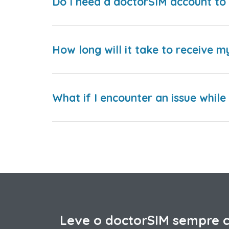
Do I need a doctorSIM account to 
How long will it take to receive m
What if I encounter an issue whil
Leve o doctorSIM sempre 