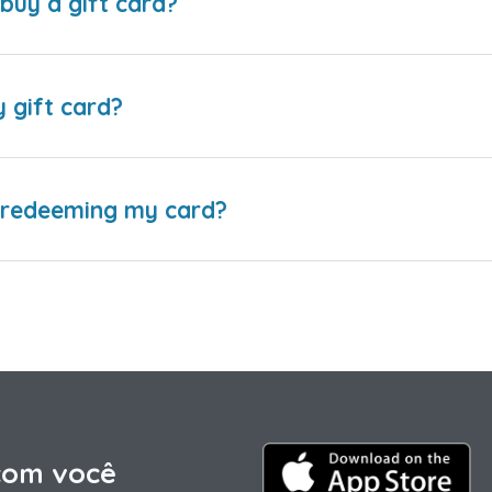
buy a gift card?
y gift card?
e redeeming my card?
com você