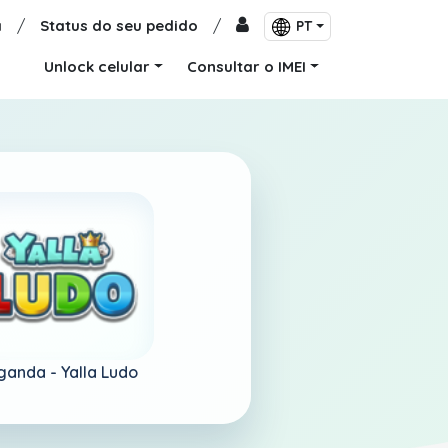
a
/
Status do seu pedido
/
PT
Unlock celular
Consultar o IMEI
ganda -
Yalla Ludo