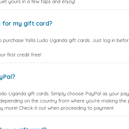
 Get yours in a few taps and enjoy!
 for my gift card?
o purchase Yalla Ludo Uganda gift cards. Just log in befo
 first credit free!
ayPal?
udo Uganda gift cards. Simply choose PayPal as your pa
epending on the country from where you're making the p
any more! Check it out when proceeding to payment.