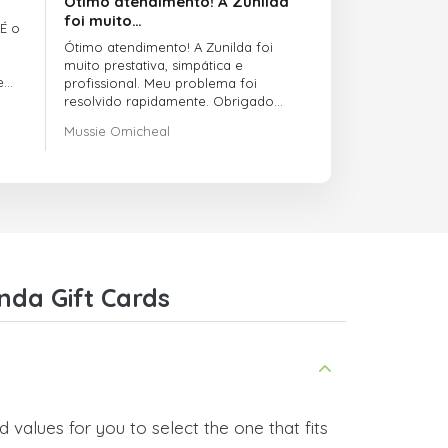
Ótimo atendimento! A Zunilda
foi muito…
 É o
Ótimo atendimento! A Zunilda foi
muito prestativa, simpática e
e
profissional. Meu problema foi
resolvido rapidamente. Obrigado
pelo excelente suporte!
Mussie Omicheal
nda Gift Cards
 values for you to select the one that fits