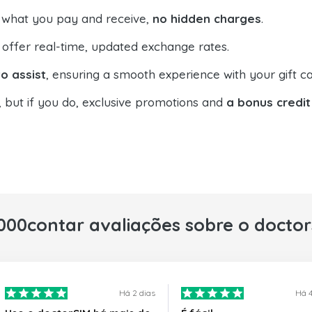
 what you pay and receive,
no hidden charges
.
offer real-time, updated exchange rates.
o assist
, ensuring a smooth experience with your gift ca
, but if you do, exclusive promotions and
a bonus credit
000contar avaliações sobre o docto
Há 2 dias
Há 4