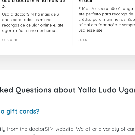
Uso o doctorSIM há mais de
É fácil
3…
É fácil. A espera não é longa.
site perfeito para recarga de
Uso o doctorSIM há mais de 3
crédito para marinheiros. Sou
anos para todas as minhas
oficial em formação e sempr
recargas de celular online e, até
uso esse site.
agora, não tenho nenhuma
reclamação!! Super recomendo!!!
customer
ss ss
ked Questions about Yalla Ludo Uga
a gift cards?
ly from the doctorSIM website. We offer a variety of card