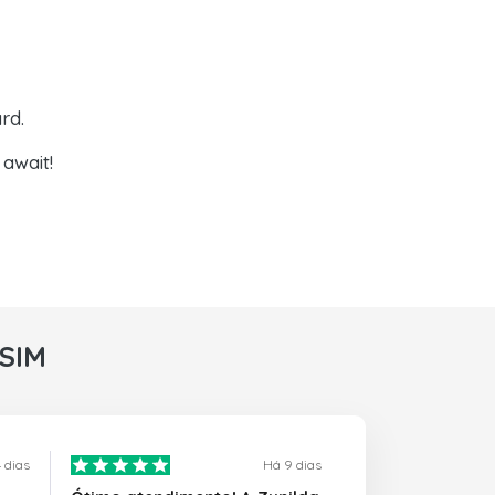
rd.
await!
rSIM
 dias
Há 9 dias