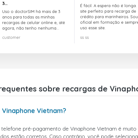
3…
É fácil. A espera não é longa.
site perfeito para recarga de
Uso o doctorSIM há mais de 3
crédito para marinheiros. Sou
anos para todas as minhas
oficial em formação e sempr
recargas de celular online e, até
uso esse site.
agora, não tenho nenhuma
reclamação!! Super recomendo!!!
customer
ss ss
requentes sobre recargas de Vinap
a Vinaphone Vietnam?
r telefone pré-pagamento de Vinaphone Vietnam é muito s
dos estão corretos. Caso contrário, você pode selecionar o