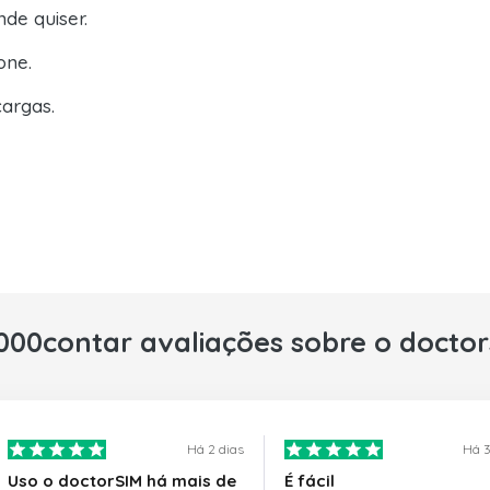
de quiser.
one.
argas.
000contar avaliações sobre o docto
Há 2 dias
Há 3
Uso o doctorSIM há mais de
É fácil