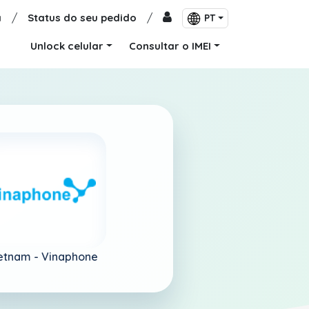
a
/
Status do seu pedido
/
PT
Unlock celular
Consultar o IMEI
etnam -
Vinaphone