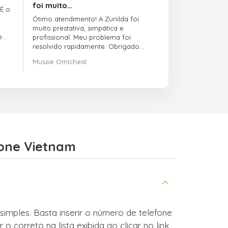
foi muito…
 É o
Ótimo atendimento! A Zunilda foi
muito prestativa, simpática e
e
profissional. Meu problema foi
resolvido rapidamente. Obrigado
pelo excelente suporte!
Mussie Omicheal
hone Vietnam
imples. Basta inserir o número de telefone
 correto na lista exibida ao clicar no link