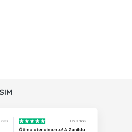
rSIM
 dias
Há 9 dias
Ótimo atendimento! A Zunilda