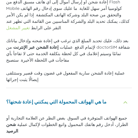
إعادة شحن أو إرسال أموال إلى أي هاتف مسبق الدفع من Flash
Mobile كولومبيا أمر سهل للغاية. ما عليك سوى إدخال رقم الهاتف
والتحقق من صحة البلد وشركة الهاتف المكتشفة. إذا لم يكن الأمر
كذلك، يمكنك تحديد البلد والشركة المناسبين من القائمة التي تظهر عند
.
النقر على الرابط
تغيير المشغل
بعد ذلك، عليك تحديد المبلغ الذي ترغب في إعادة شحنه وإدخال بياناتك
لإتمام الدفع. عمليات
إعادة الشحن عبر الإنترنت
من doctorSIM شفافة
تمامًا وسيتم إعلامك في كل لحظة بتكلفة الخدمة حتى لا تفاجأ بأي
مفاجآت في اللحظة الأخيرة. ستصبح
عملية إعادة الشحن سارية المفعول في غضون وقت قصير وستتلقى
إيصالًا يثبت إجرائها.
ما هي الهواتف المحمولة التي يمكنني إعادة شحنها؟
جميع الهواتف المتوفرة في السوق. بغض النظر عن العلامة التجارية أو
الطراز، أدخل رقم هاتفك المحمول واتبع الخطوات لإكمال عملية
شحن
.
الرصيد