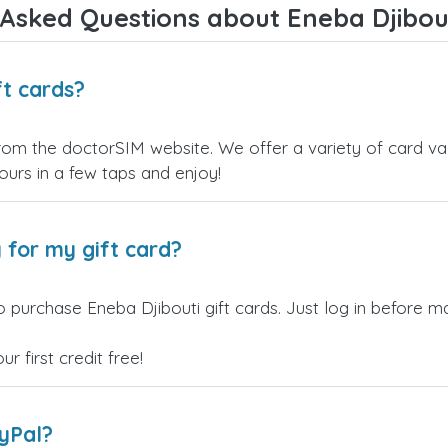
Asked Questions about Eneba Djibout
ft cards?
from the doctorSIM website. We offer a variety of card val
yours in a few taps and enjoy!
 for my gift card?
 purchase Eneba Djibouti gift cards. Just log in before m
 first credit free!
ayPal?