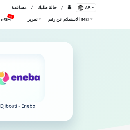
/
حالة طلبك
/
مساعدة
AR
جديد
الاستعلام عن رقم IMEI
تحرير
eSIM
Djibouti -
Eneba