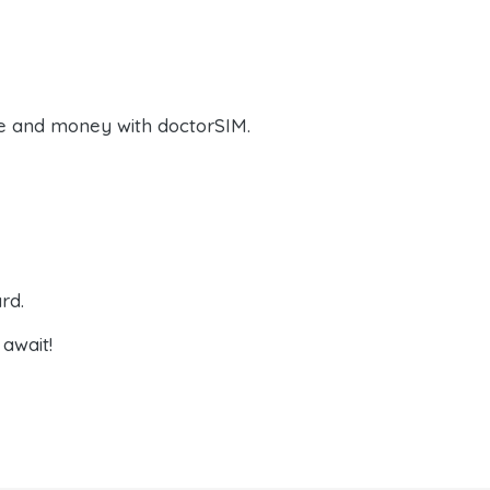
e and money with doctorSIM.
rd.
await!