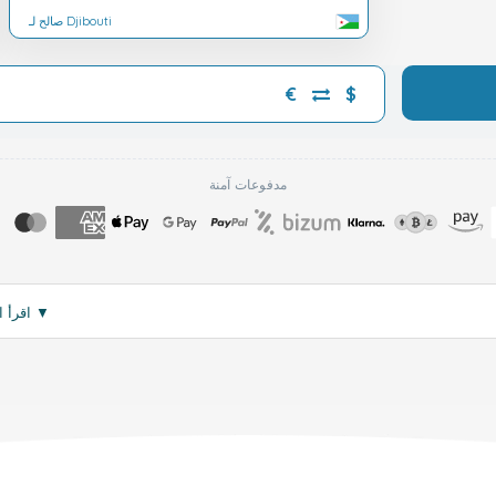
صالح لـ Djibouti
€
$
مدفوعات آمنة
▼
اقرأ المزيد