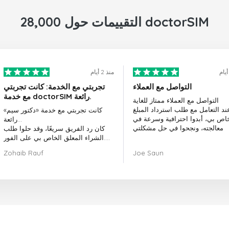
28,000 التقييمات حول doctorSIM
منذ 2 أيام
التواصل مع العملاء
تجربتي مع الخدمة: كانت تجربتي
مع خدمة doctorSIM رائعة.
التواصل مع العملاء ممتاز للغاية
ند التعامل مع طلب استرداد المبلغ
كانت تجربتي مع خدمة «دكتور سيم»
خاص بي، أبدوا احترافية وسرعة في
رائعة...
معالجته، ونجحوا في حل مشكلتي
كان رد الفريق سريعًا، وقد حلوا طلب
الشراء المعلق الخاص بي على الفور.
بشكل عام، كان اختيار «دكتور سيم»
Zohaib Rauf
Joe Saun
قرارًا رائعًا.
شكرًا لكم!