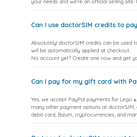
your needs and we're an official selling site.
Can I use doctorSIM credits to pay
Absolutely! doctor المملكة المتحدة gift cards. Just log in before making your purchase, and the discount
will be automatically applied at checkout.
No account yet? Create one now and get your
Can I pay for my gift card with P
Yes, we accept PayPal payments for Lego المملكة المتحدة gift cards. Simply choose PayPal as your payment option during checkout. You have
many other payment options at doctorSIM, d
debit card, Bizum, cryptocurrencies, and m