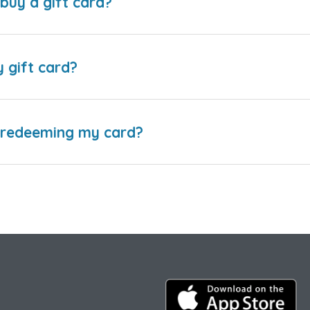
buy a gift card?
y gift card?
e redeeming my card?