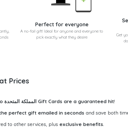
Se
Perfect for everyone
antly,
A no-fail gift! Ideal for anyone and everyone to
متحدة in seconds at
conds
pick exactly what they desire
do
at Prices
!
Lego المملكة المتحدة Gift Cards are a guaranteed hit
the perfect gift emailed in seconds
and save both tim
ed to other services, plus
exclusive benefits
.