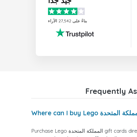
جيد جدًا
بناءً على 27,542 الآراء
Purchase Lego المملكة المتحدة gift cards directly from the doctorSIM website. We offer a variety of card values for you to select the one that fits