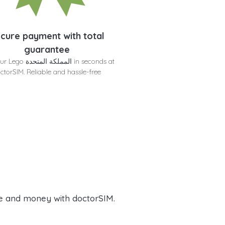
cure payment with total
guarantee
Get your Lego المملكة ال
ctorSIM. Reliable and hassle-free
e and money with doctorSIM.