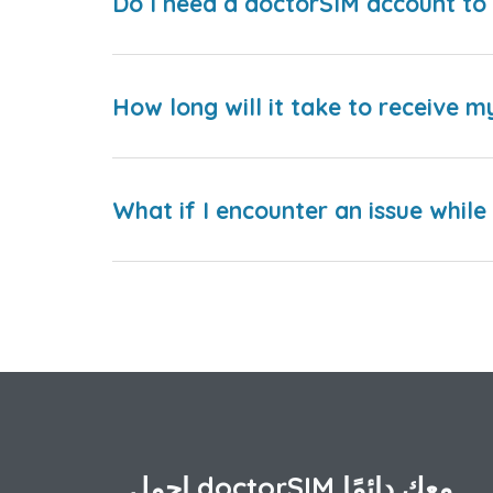
Do I need a doctorSIM account to 
How long will it take to receive m
What if I encounter an issue whil
احمل doctorSIM معك دائمًا