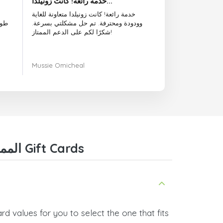
خدمة رائعة! كانت زونيلدا...
خدمة رائعة! كانت زونيلدا متعاونة للغاية
وودودة ومحترفة. تم حل مشكلتي بسرعة.
طوي
شكرًا لكم على الدعم الممتاز!
Mussie Omicheal
Frequently Asked Questions about Lego المملكة المتحدة Gift Cards