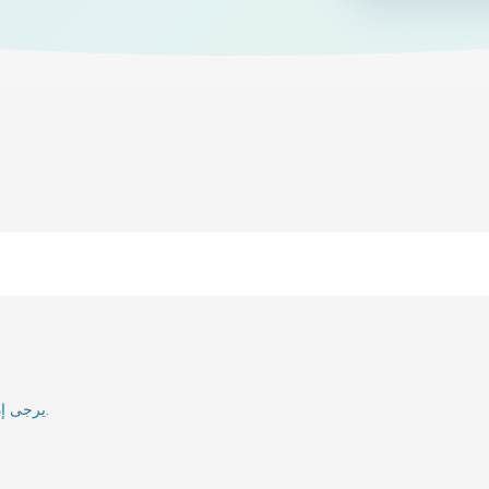
يرجى إدخال بريدك الإلكتروني وسنقوم بإعلامك عند إعادة تنشيطه.