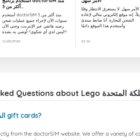
الأمر سهل
أستخدم برنامج doctorSIM منذ
أكثر من 3…
الأمر سهل. لا يستغرق الانتظار وقتًا
لاً، إنه موقع إلكتروني مثالي لإعادة
أستخدم doctorSIM منذ أكثر من 3
الشحن للبحارة. أنا ضابط مبتدئ
سنوات الآن لإجراء جميع عمليات شحن
وأستخدم هذا الموقع دائمًا
رصيد هاتفي عبر الإنترنت، وحتى الآن
ليس لدي أي شكوى!! أوصي به بشدة!!!
customer
ss ss
Where can I buy Lego المملكة المتحدة gift cards?