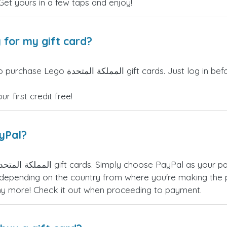
 Get yours in a few taps and enjoy!
 for my gift card?
SIM credits can be used to purchase Lego
 first credit free!
ayPal?
epending on the country from where you're making the p
any more! Check it out when proceeding to payment.