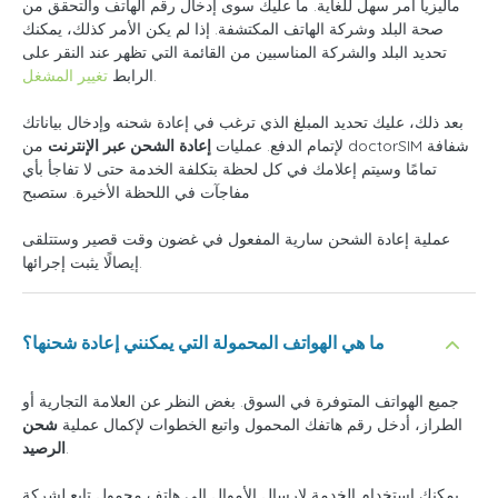
ماليزيا أمر سهل للغاية. ما عليك سوى إدخال رقم الهاتف والتحقق من
صحة البلد وشركة الهاتف المكتشفة. إذا لم يكن الأمر كذلك، يمكنك
تحديد البلد والشركة المناسبين من القائمة التي تظهر عند النقر على
.
الرابط
تغيير المشغل
بعد ذلك، عليك تحديد المبلغ الذي ترغب في إعادة شحنه وإدخال بياناتك
لإتمام الدفع. عمليات
إعادة الشحن عبر الإنترنت
من doctorSIM شفافة
تمامًا وسيتم إعلامك في كل لحظة بتكلفة الخدمة حتى لا تفاجأ بأي
مفاجآت في اللحظة الأخيرة. ستصبح
عملية إعادة الشحن سارية المفعول في غضون وقت قصير وستتلقى
إيصالًا يثبت إجرائها.
ما هي الهواتف المحمولة التي يمكنني إعادة شحنها؟
جميع الهواتف المتوفرة في السوق. بغض النظر عن العلامة التجارية أو
الطراز، أدخل رقم هاتفك المحمول واتبع الخطوات لإكمال عملية
شحن
.
الرصيد
يمكنك استخدام الخدمة لإرسال الأموال إلى هاتف محمول تابع لشركة