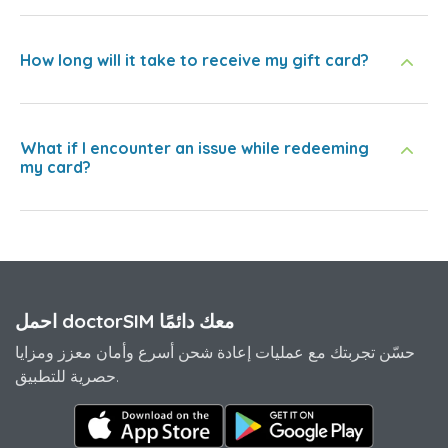
How long will it take to receive my gift card?
What if I encounter an issue while redeeming
my card?
احمل doctorSIM معك دائمًا
حسّن تجربتك مع عمليات إعادة شحن أسرع وأمان معزز ومزايا
حصرية للتطبيق.