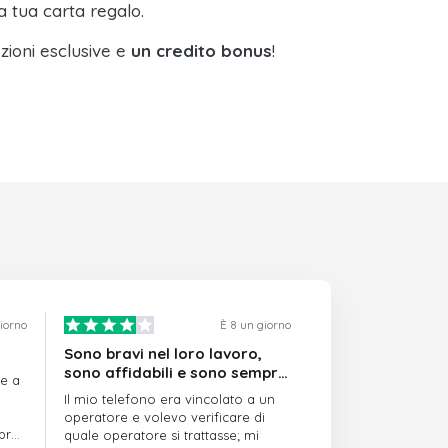
a tua carta regalo.
zioni esclusive e
un credito bonus
!
giorno
È 8 un giorno
Sono bravi nel loro lavoro,
sono affidabili e sono sempre
re a
puntuali
Il mio telefono era vincolato a un
operatore e volevo verificare di
mpre
quale operatore si trattasse; mi