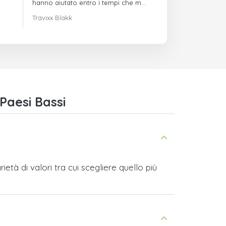
hanno aiutato entro i tempi che mi
avevano indicato
Travixx Blakk
Paesi Bassi
tà di valori tra cui scegliere quello più