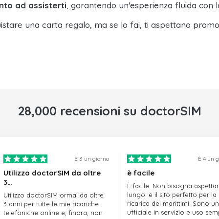
nto ad assisterti
, garantendo un'esperienza fluida con l
istare una carta regalo, ma se lo fai, ti aspettano promo
28,000 recensioni su doctorSIM
È 3 un giorno
È 4 un 
Utilizzo doctorSIM da oltre
è facile
3…
È facile. Non bisogna aspetta
lungo: è il sito perfetto per la
Utilizzo doctorSIM ormai da oltre
ricarica dei marittimi. Sono un
3 anni per tutte le mie ricariche
ufficiale in servizio e uso se
telefoniche online e, finora, non