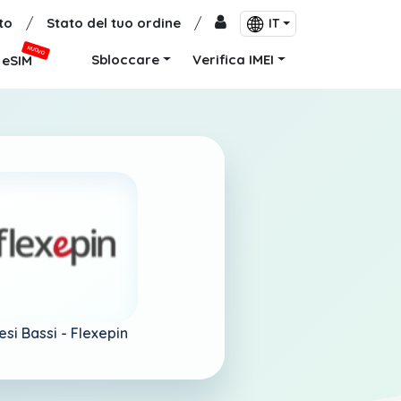
to
/
Stato del tuo ordine
/
IT
NUOVO
Sbloccare
Verifica IMEI
eSIM
esi Bassi -
Flexepin