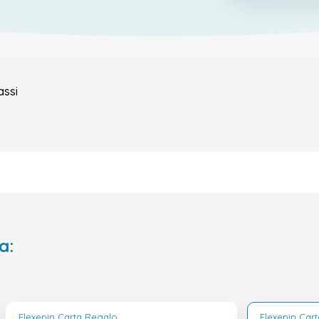
assi
a:
Flexepin Carta Regalo
Flexepin Car