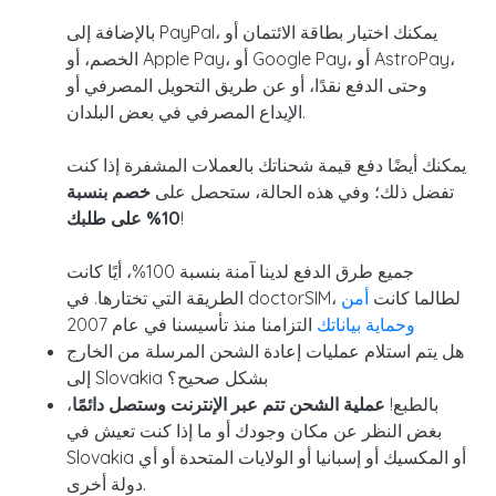
بالإضافة إلى PayPal، يمكنك اختيار بطاقة الائتمان أو
الخصم، أو Apple Pay، أو Google Pay، أو AstroPay،
وحتى الدفع نقدًا، أو عن طريق التحويل المصرفي أو
الإيداع المصرفي في بعض البلدان.
يمكنك أيضًا دفع قيمة شحناتك بالعملات المشفرة إذا كنت
تفضل ذلك؛ وفي هذه الحالة، ستحصل على
خصم
بنسبة
!
10% على طلبك
جميع طرق الدفع لدينا آمنة بنسبة 100%، أيًا كانت
الطريقة التي تختارها. في doctorSIM، لطالما كانت
أمن
وحماية بياناتك
التزامنا منذ تأسيسنا في عام 2007
هل يتم استلام عمليات إعادة الشحن المرسلة من الخارج
إلى Slovakia بشكل صحيح؟
بالطبع!
عملية الشحن تتم عبر الإنترنت وستصل دائمًا
،
بغض النظر عن مكان وجودك أو ما إذا كنت تعيش في
Slovakia أو المكسيك أو إسبانيا أو الولايات المتحدة أو أي
دولة أخرى.