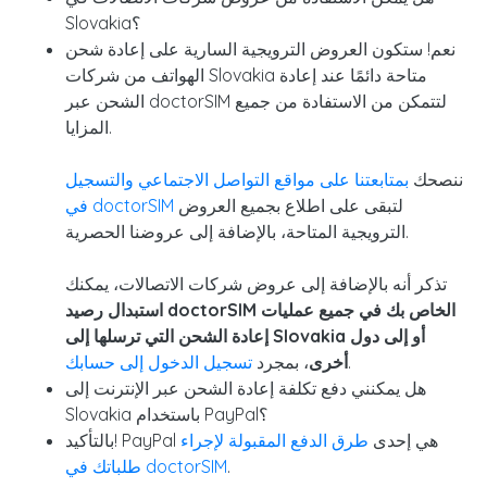
Slovakia؟
نعم! ستكون العروض الترويجية السارية على إعادة شحن
الهواتف من شركات Slovakia متاحة دائمًا عند إعادة
الشحن عبر doctorSIM لتتمكن من الاستفادة من جميع
المزايا.
ننصحك
بمتابعتنا على مواقع التواصل
الاجتماعي
والتسجيل
لتبقى على اطلاع بجميع العروض
في doctorSIM
الترويجية المتاحة، بالإضافة إلى عروضنا الحصرية.
تذكر أنه بالإضافة إلى عروض شركات الاتصالات، يمكنك
استبدال رصيد doctorSIM الخاص بك في جميع عمليات
إعادة الشحن التي ترسلها إلى Slovakia أو إلى دول
.
أخرى
، بمجرد
تسجيل الدخول إلى حسابك
هل يمكنني دفع تكلفة إعادة الشحن عبر الإنترنت إلى
Slovakia باستخدام PayPal؟
بالتأكيد! PayPal هي إحدى
طرق الدفع المقبولة لإجراء
.
طلباتك في doctorSIM