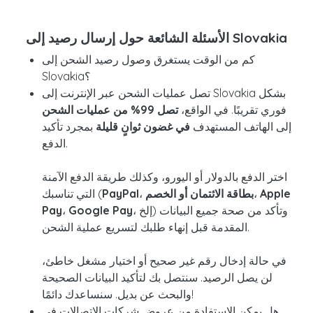
الأسئلة الشائعة حول إرسال رصيد إلى Slovakia
كم من الوقت يستغرق وصول رصيد الشحن إلى
Slovakia؟
تصل عمليات الشحن عبر الإنترنت إلى Slovakia بشكل
فوري تقريبًا. في الواقع،
تصل 99% من عمليات الشحن
إلى الهاتف المستهدف
في غضون ثوانٍ قليلة
بمجرد تأكيد
الدفع.
اختر الدفع بالدولار أو اليورو، وكذلك طريقة الدفع الآمنة
Apple
،
بطاقة الائتمان أو الخصم
،
PayPal
التي تناسبك (
، إلخ) وتأكد من صحة جميع البيانات
Google Pay
،
Pay
المقدمة قبل إنهاء طلبك لتسريع عملية الشحن.
في حالة إدخال رقم غير صحيح أو اختيار مشغل خاطئ،
لن يصل الرصيد. سنتصل بك لتأكيد البيانات الصحيحة
والبحث عن بديل. سنساعدك دائمًا!
هل يمكن الاستفادة من عروض شركات الاتصالات في