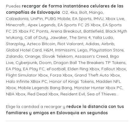
Puedes
recargar de forma instantánea celulares de las
compañías de Eslovaquia
: O2, 4ka, Bolt, Mango,
Calzedonia, UniPin, PUBG Mobile, EA Sports, IMVU, Xbox Live,
Minecraft , Apex Legends, EA Sports FC 25 Xbox, EA Sports
FC 25 Xbox FC Points, Arena Breakout, Battlefield, Black Myth
Wukong, Call of Duty, Jawaker, The Sims 4, Yalla Ludo,
Starzplay, Azteco Bitcoin, Riot Valorant, Adidas, Airbnb,
Global Hotel Card, H&M, Intimissimi, Lego, Playstation Store,
Zalando, Orange, Slovak Telekom, Assassin's Creed, Bigo
Live, Cyberpunk, Doom, Dragon Ball The Breakers TP Tokens,
EA Play, EA Play FC, eFootball, Elden Ring Xbox, Fallout Xbox,
Flight Simulator Xbox, Forza Xbox, Grand Theft Auto Xbox,
Halo Infinite XBox PC, Honor of Kings Tokens, Madden NFL
Xbox, Mobile Legends Bang Bang, Monster Hunter Xbox PC,
NBA Xbox, Red Dead Xbox, Resident Evil, Sea of Thieves...
Elige la cantidad a recargar y
reduce la distancia con tus
familiares y amigos en Eslovaquia en segundos