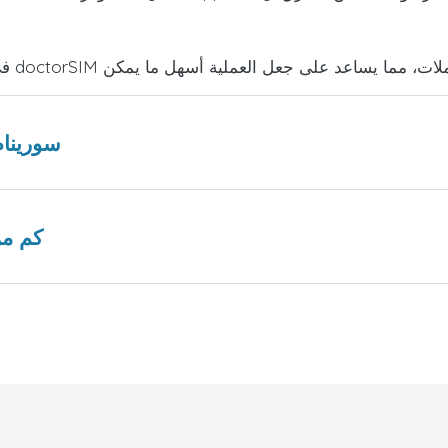
هل هناك عروض ترويجية من Telesur
كم من