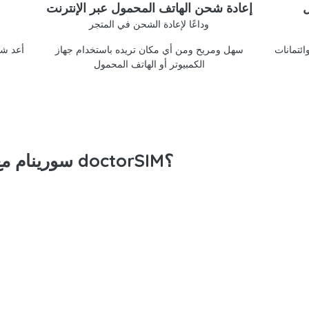
ل
إعادة شحن الهاتف المحمول عبر الإنترنت
وداعًا لإعادة الشحن في المتجر
doctorSIM
سهل ومريح ومن أي مكان تريده باستخدام جهاز
أعد شح
الكمبيوتر أو الهاتف المحمول
لماذا تعيد شحن رصيد Telesur سورينام مع doctorSIM؟