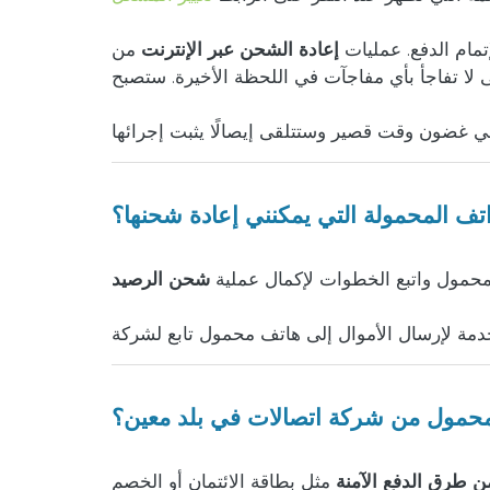
تمام الدفع. عمليات
إعادة الشحن عبر الإنترنت
من doctorSIM شفافة تمامًا وسيتم إعلامك
لا تفاجأ بأي مفاجآت في اللحظة الأخيرة. ستصبح
اتف المحمولة التي يمكنني إعادة شحنها؟
لمحمول واتبع الخطوات لإكمال عملية
شحن الرصيد
حمول من شركة اتصالات في بلد معين؟
ن طرق الدفع الآمنة
مثل بطاقة الائتمان أو الخصم، PayPal، Apple Pay، التحويل المصرفي، الدفع النقدي، العملة المشفرة والعديد من الطرق