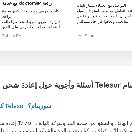
مع خدمة doctorSIM رائعة.
التواصل مع العملاء ممتاز للغاية
ند التعامل مع طلب استرداد المبلغ
كانت تجربتي مع خدمة «دكتور سيم»
خاص بي، أبدوا احترافية وسرعة في
رائعة...
معالجته، ونجحوا في حل مشكلتي
كان رد الفريق سريعًا، وقد حلوا طلب
الشراء المعلق الخاص بي على الفور.
بشكل عام، كان اختيار «دكتور سيم»
Zohaib Rauf
Joe Saun
قرارًا رائعًا.
شكرًا لكم!
د Telesur سورينام
كيف يمكنني إعادة شحن هاتفي من شركة Telesur سورينام؟
إعادة شحن أو إرسال أم
م يكن الأمر كذلك، يمكنك تحديد البلد والشركة المناسبين من القا