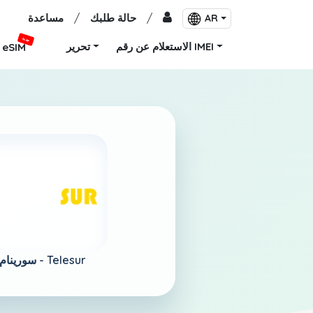
/
حالة طلبك
/
مساعدة
AR
جديد
الاستعلام عن رقم IMEI
تحرير
eSIM
Telesur
سورينام -