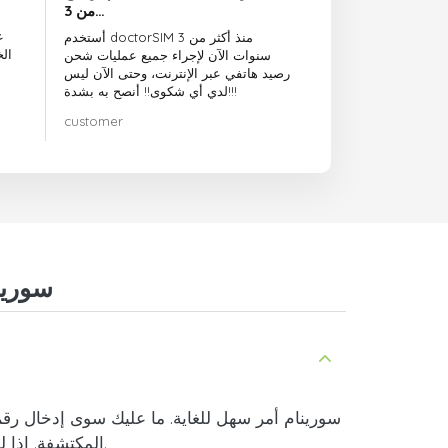
من 3…
ع
أستخدم doctorSIM منذ أكثر من 3
ال
سنوات الآن لإجراء جميع عمليات شحن
رصيد هاتفي عبر الإنترنت، وحتى الآن ليس
لدي أي شكوى!! أنصح به بشدة!!!
customer
أسئلة وأجوبة حول إعادة شحن رصي
.
المكتشفة. إذا ل