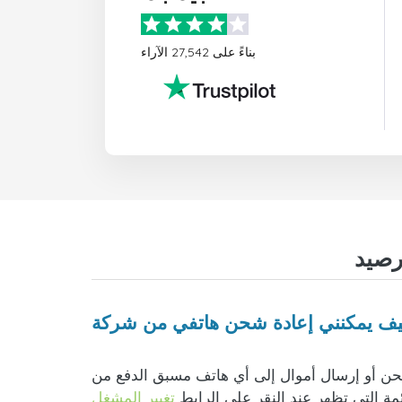
بناءً على 27,542 الآراء
وال إلى أي هاتف مسبق الدفع من Telesur سورينام أمر سهل للغاية. ما عليك سوى إدخال رقم الهاتف والتحقق من صحة البلد وشركة الهاتف
ئمة التي تظهر عند النقر على الرابط
تغيير المشغل