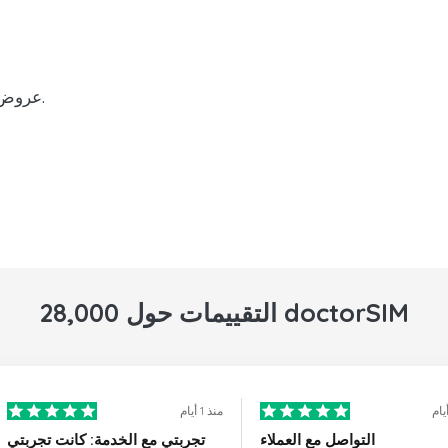
إعادة شحن رصي
عروض ترويجية ومزايا على عمليات إعادة الشحن.
28,000 التقييمات حول doctorSIM
منذ 1 أيام
التواصل مع العملاء
تجربتي مع الخدمة: كانت تجربتي