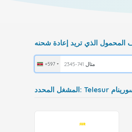
+597
غل المحدد: Telesur سورينام