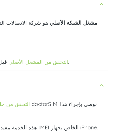
مشغل
الشبكة الأصلي
هو شركة الاتصالات ال
قبل تقديم طلب إلغاء القفل.
url_check_op_home">التحقق من المشغل الأصلي
imei_libr_url">التحقق 
هذه الخدمة مفيدة بشكل خاص أيضًا إذا كنت تنوي شراء جهاز مستعمل، حيث يمكنك الحصول على هذه المعلومات بمجرد إدخال رقم IMEI الخاص بجهاز iPhone.