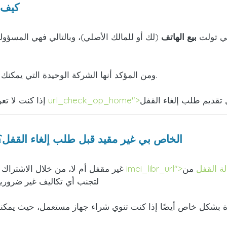
كيف 
تي تولت
بيع الهاتف
(لك أو للمالك الأصلي)، وبالتالي فهي المسؤولة
ومن المؤكد أنها الشركة الوحيدة التي يمكنك استخدام الهاتف معها بشكل صحيح قبل إلغاء قفله.
إذا كنت لا تعرف من هو المشغل الأصلي، فننصحك بطلب خدمة
كيف يمكنني التأكد من أن جهاز iPhone الخاص بي غير مقيد قبل طلب إلغاء القفل
من حالة القفل
من doctorSIM. نوصي بإجراء هذا
يمكنك التحقق مما إذا كان جهاز iPhone غير مقفل أم لا، من خلال الاشتراك في خدمة
لتجنب أي تكاليف غير ضرورية.