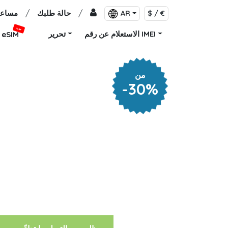
/
حالة طلبك
/
مساعد
AR
$ / €
جديد
الاستعلام عن رقم IMEI
تحرير
eSIM
من
-30%