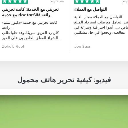
منذ 2 أيام
التواصل مع العملاء
تجربتي مع الخدمة: كانت تجربتي
مع خدمة doctorSIM رائعة.
التواصل مع العملاء ممتاز للغاية
ند التعامل مع طلب استرداد المبلغ
كانت تجربتي مع خدمة «دكتور سيم»
خاص بي، أبدوا احترافية وسرعة في
رائعة...
معالجته، ونجحوا في حل مشكلتي
كان رد الفريق سريعًا، وقد حلوا طلب
الشراء المعلق الخاص بي على الفور.
بشكل عام، كان اختيار «دكتور سيم»
Zohaib Rauf
Joe Saun
قرارًا رائعًا.
شكرًا لكم!
فيديو: كيفية تحرير هاتف محمول