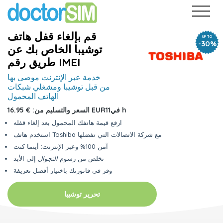
قم بإلغاء قفل هاتف
UP TO
-30%
توشيبا الخاص بك عن
طريق رقم IMEI
خدمة عبر الإنترنت موصى بها
من قبل
توشيبا ومشغلي شبكات
الهاتف المحمول
11 h
في
€ 16.95 EUR
السعر والتسليم من:
ارفع قيمة هاتفك المحمول بعد إلغاء قفله
استخدم هاتف Toshiba مع شركة الاتصالات التي تفضلها
آمن 100% وعبر الإنترنت: أينما كنت
تخلص من رسوم
التجوال
إلى الأبد
وفر في فاتورتك باختيار أفضل تعريفة
تحرير توشيبا