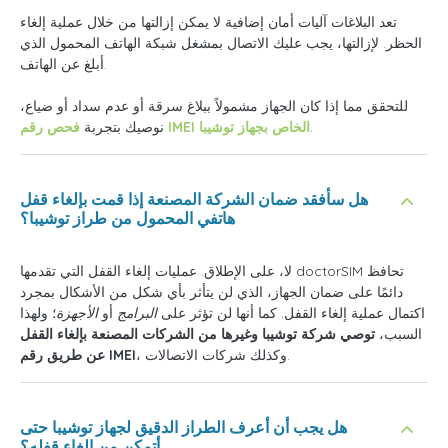
تعد البلاغات آليات أمان إضافية لا يمكن إزالتها من خلال عملية إلغاء
الحظر. لإزالتها، يجب عليك الاتصال بمشغل شبكة الهاتف المحمول الذي
أبلغ عن الهاتف.
للتحقق مما إذا كان الجهاز مشمولاً ببلاغ سرقة أو عدم سداد أو ضياع،
.
فحص رقم IMEI الخاص بجهاز توشيبا
نوصيك بتجربة
هل سأفقد ضمان الشركة المصنعة إذا قمت بإلغاء قفل
هاتفي المحمول من طراز توشيبا؟
لا، على الإطلاق. عمليات إلغاء القفل التي تقدمها doctorSIM تحافظ
دائمًا على ضمان الجهاز، الذي لن يتأثر بأي شكل من الأشكال بمجرد
اكتمال عملية إلغاء القفل. كما أنها لن تؤثر على
البرامج
أو
الأجهزة
؛ ولهذا
السبب،
توصي شركة توشيبا وغيرها من الشركات المصنعة بإلغاء القفل
، وكذلك شركات الاتصالات.
عن طريق رقم IMEI
هل يجب أن أعرف الطراز الدقيق لجهاز توشيبا حتى
أتمكن من إلغاء قفله؟