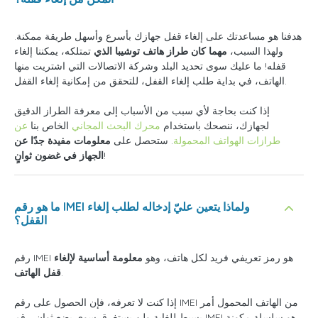
هدفنا هو مساعدتك على إلغاء قفل جهازك بأسرع وأسهل طريقة ممكنة.
ولهذا السبب،
مهما كان طراز هاتف توشيبا الذي
تمتلكه، يمكننا إلغاء
قفله! ما عليك سوى تحديد البلد وشركة الاتصالات التي اشتريت منها
الهاتف، في بداية طلب إلغاء القفل، للتحقق من إمكانية إلغاء القفل.
إذا كنت بحاجة لأي سبب من الأسباب إلى معرفة الطراز الدقيق
لجهازك، ننصحك باستخدام
محرك البحث المجاني
الخاص بنا
عن
طرازات الهواتف المحمولة
. ستحصل على
معلومات مفيدة جدًا عن
!
الجهاز في غضون ثوانٍ
ما هو رقم IMEI ولماذا يتعين عليّ إدخاله لطلب إلغاء
القفل؟
رقم IMEI هو رمز تعريفي فريد لكل هاتف، وهو
معلومة أساسية لإلغاء
.
قفل الهاتف
إذا كنت لا تعرفه، فإن الحصول على رقم IMEI من الهاتف المحمول أمر
بسيط للغاية ولن يستغرق سوى بضع ثوانٍ. رقم IMEI هو سلسلة مكونة