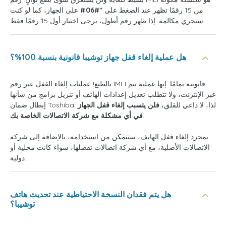
من 15 رقمًا تظهر عند الضغط على
*#06#
على الجهاز، كما لو كنت
ستجري مكالمة. إذا ظهر رقم أطول، يرجى اختيار أول 15 رقمًا فقط.
هل عملية إلغاء قفل جهاز توشيبا قانونية بنسبة 100%؟
بالطبع! عمليات إلغاء القفل عبر رقم IMEI قانونية تمامًا. إنها عملية تتم
عبر الإنترنت، ولا تتطلب تعديل إعدادات الهاتف أو تنزيل برامج من شأنها
إبطال ضمان Toshiba. لذا، لا داعي للقلق،
فلن يتسبب إلغاء قفل الجهاز
.
في أي مشكلة مع شركة الاتصالات الخاصة بك
بمجرد إلغاء قفل الهاتف، ستتمكن من استخدامه، بالإضافة إلى شركة
الاتصالات الأصلية، مع أي شركة اتصالات تفضلها، سواء كانت محلية أو
دولية.
هل يتم فقدان النسخة الاحتياطية عند تحديث هاتف
توشيبا؟