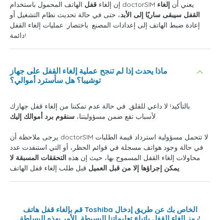
الهاتف المحمول باستخدام doctorSIM يعني أن
إلغاء
إن إلغاء
قفل
القفل سيبقى ساريًا إلى الأبد
، حتى في حالة تحديث نظام التشغيل أو
إعادة ضبط الهاتف إلى إعدادات المصنع. باختصار: عمليات إلغاء القفل
دائمة!
ماذا يحدث إذا لم تنجح عملية إلغاء القفل على جهاز
توشيبا؟ هل سأسترد أموالي؟
بالتأكيد! لا داعي للقلق. في حالة عدم تمكننا من إلغاء قفل جهازك
.
لأسباب تقع ضمن مسؤوليتنا،
سنقوم برد أموالك إليك
يرجى ملاحظة أن doctorSIM لا تتحمل مسؤولية استرداد قيمة الطلبات
في حالة وجود هواتف مسجلة في قوائم الحظر، أو التي استنفدت عدد
محاولات إلغاء القفل المسموح بها، حيث إن هذه
التحققات المسبقة لا
قبل طلب إلغاء قفل الهاتف.
يمكن إجراؤها إلا من قبل العميل
قم بإلغاء قفل هاتف Toshiba الخاص بك عن طريق إدخال
رمز إلغاء القفل باتباع تعليماتنا البسيطة. الأمر بهذه البساطة!