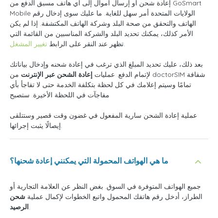
إعادة شحن أو إرسال أموال إلى أي هاتف مسبق الدفع من GoSmart
Mobile الولايات المتحدة أمر سهل للغاية. ما عليك سوى إدخال رقم
الهاتف والتحقق من صحة البلد وشركة الهاتف المكتشفة. إذا لم يكن
الأمر كذلك، يمكنك تحديد البلد والشركة المناسبين من القائمة التي
.
تظهر عند النقر على الرابط
تغيير المشغل
بعد ذلك، عليك تحديد المبلغ الذي ترغب في إعادة شحنه وإدخال بياناتك
لإتمام الدفع. عمليات
إعادة الشحن عبر الإنترنت
من doctorSIM شفافة
تمامًا وسيتم إعلامك في كل لحظة بتكلفة الخدمة حتى لا تفاجأ بأي
مفاجآت في اللحظة الأخيرة. ستصبح
عملية إعادة الشحن سارية المفعول في غضون وقت قصير وستتلقى
إيصالًا يثبت إجرائها.
ما هي الهواتف المحمولة التي يمكنني إعادة شحنها؟
جميع الهواتف المتوفرة في السوق. بغض النظر عن العلامة التجارية أو
الطراز، أدخل رقم هاتفك المحمول واتبع الخطوات لإكمال عملية
شحن
.
الرصيد