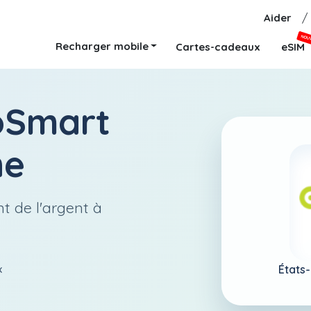
Aider
/
NOU
Recharger mobile
Cartes-cadeaux
eSIM
oSmart
ne
t de l'argent à
États-
x