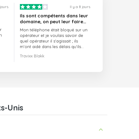
 jours
Il y a 8 jours
Ils sont compétents dans leur
domaine, on peut leur faire
confiance et ils sont toujours
r
Mon téléphone était bloqué sur un
ponctuels
n
opérateur et je voulais savoir de
quel opérateur il s'agissait ; ils
m'ont aidé dans les délais qu'ils
m'avaient indiqués.
Travixx Blakk
s-Unis