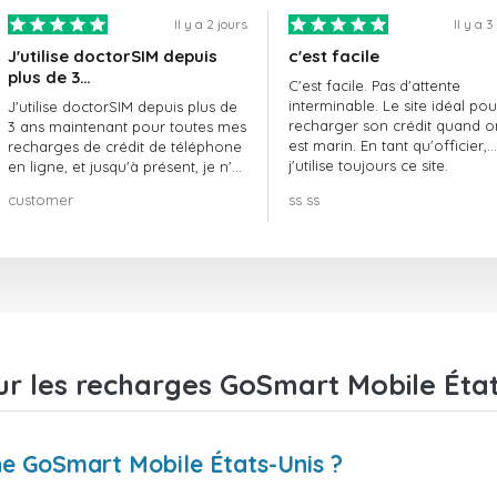
Il y a 2 jours
Il y a 3
J'utilise doctorSIM depuis
c'est facile
plus de 3…
C'est facile. Pas d'attente
interminable. Le site idéal pou
J'utilise doctorSIM depuis plus de
recharger son crédit quand o
3 ans maintenant pour toutes mes
est marin. En tant qu'officier,
recharges de crédit de téléphone
j'utilise toujours ce site.
en ligne, et jusqu'à présent, je n'ai
rien à redire !! Je le recommande
customer
ss ss
vivement !!!
ur les recharges GoSmart Mobile État
 GoSmart Mobile États-Unis ?