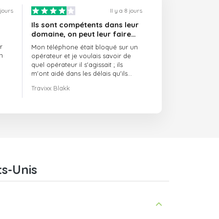
 jours
Il y a 8 jours
Ils sont compétents dans leur
domaine, on peut leur faire
confiance et ils sont toujours
r
Mon téléphone était bloqué sur un
ponctuels
n
opérateur et je voulais savoir de
quel opérateur il s'agissait ; ils
m'ont aidé dans les délais qu'ils
m'avaient indiqués.
Travixx Blakk
ts-Unis