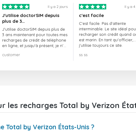
Il y a 2 jours
Il y a 4
J'utilise doctorSIM depuis
c'est facile
plus de 3…
C'est facile. Pas d'attente
interminable. Le site idéal pou
J'utilise doctorSIM depuis plus de
recharger son crédit quand o
3 ans maintenant pour toutes mes
est marin. En tant qu'officier,
recharges de crédit de téléphone
j'utilise toujours ce site.
en ligne, et jusqu'à présent, je n'ai
rien à redire !! Je le recommande
customer
ss ss
vivement !!!
r les recharges Total by Verizon Éta
Total by Verizon États-Unis ?