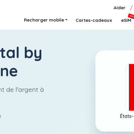
Aider
/
NOU
Recharger mobile
Cartes-cadeaux
eSIM
tal by
gne
t de l'argent à
États-
x