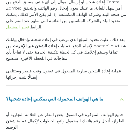
إعادة شحن أو إرسال أموال إلى أي هاتف مسبق الدفع من Zamtel
Zambia أمر سهل للغاية. ما عليك سوى إدخال رقم الهاتف والتحقق
من صحة البلد وشركة الهاتف المكتشفة. إذا لم يكن الأمر كذلك، يمكنك
تحديد البلد والشركة المناسبين من القائمة التي تظهر عند النقر على
.
الرابط
تغيير المشغل
بعد ذلك، عليك تحديد المبلغ الذي ترغب في إعادة شحنه وإدخال بياناتك
لإتمام الدفع. عمليات
إعادة الشحن عبر الإنترنت
من doctorSIM شفافة
تمامًا وسيتم إعلامك في كل لحظة بتكلفة الخدمة حتى لا تفاجأ بأي
مفاجآت في اللحظة الأخيرة. ستصبح
عملية إعادة الشحن سارية المفعول في غضون وقت قصير وستتلقى
إيصالًا يثبت إجرائها.
ما هي الهواتف المحمولة التي يمكنني إعادة شحنها؟
جميع الهواتف المتوفرة في السوق. بغض النظر عن العلامة التجارية أو
الطراز، أدخل رقم هاتفك المحمول واتبع الخطوات لإكمال عملية
شحن
.
الرصيد