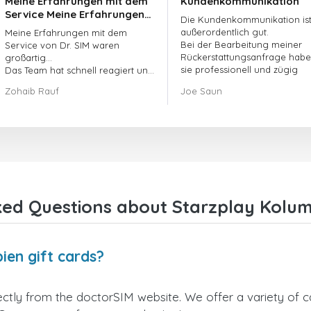
Meine Erfahrungen mit dem
Kundenkommunikation
Service Meine Erfahrungen
Die Kundenkommunikation is
mit dem Service von
außerordentlich gut.
Meine Erfahrungen mit dem
doctorSIM waren großartig.
Bei der Bearbeitung meiner
Service von Dr. SIM waren
Rückerstattungsanfrage hab
großartig...
sie professionell und zügig
Das Team hat schnell reagiert und
gehandelt und mein Problem
meine ausstehende Bestellung
Zohaib Rauf
Joe Saun
gelöst.
umgehend bearbeitet.
Insgesamt war es eine gute
Entscheidung, mich für Dr. SIM zu
entscheiden.
Vielen Dank!
ed Questions about Starzplay Kolum
ien gift cards?
ctly from the doctorSIM website. We offer a variety of car