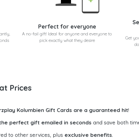
Se
Perfect for everyone
antly,
A no-fail gift! Ideal for anyone and everyone to
Get yo
conds
pick exactly what they desire
do
at Prices
rzplay Kolumbien Gift Cards are a guaranteed hit
!
the perfect gift emailed in seconds
and save both tim
ed to other services, plus
exclusive benefits
.