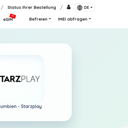
/
Status Ihrer Bestellung
/
DE
NEU
Befreien
IMEI abfragen
eSIM
lumbien -
Starzplay