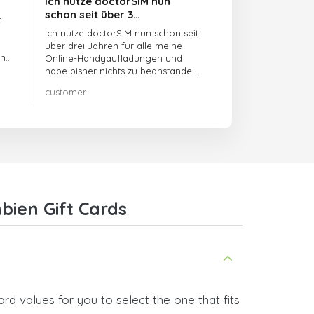
Ich nutze doctorSIM nun
schon seit über 3…
t
Ich nutze doctorSIM nun schon seit
über drei Jahren für alle meine
en
Online-Handyaufladungen und
habe bisher nichts zu beanstanden!!
Sehr zu empfehlen!!!
customer
bien Gift Cards
d values for you to select the one that fits