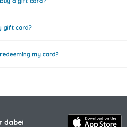
buy a gift card?
y gift card?
e redeeming my card?
r dabei