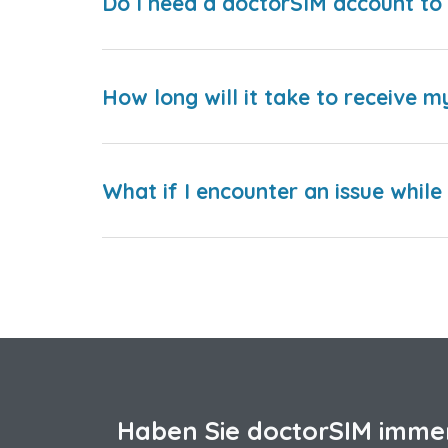
Do I need a doctorSIM account to 
How long will it take to receive m
What if I encounter an issue whil
Haben Sie doctorSIM imme