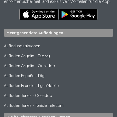
erhöhter Sicherheit und exklusiven Vorteilen für die App.
Meistgesendete Aufladungen
Aufladungsaktionen
Aufladen Argelia
-
Djezzy
Aufladen Argelia
-
Ooredoo
Aufladen España
-
Digi
Aufladen Francia
-
LycaMobile
Aufladen Tunez
-
Ooredoo
Aufladen Tunez
-
Tunisie Telecom
Die beliebtesten Geschenkkarten