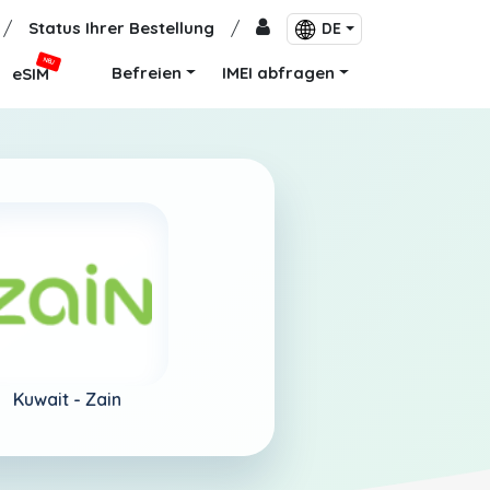
/
Status Ihrer Bestellung
/
DE
NEU
Befreien
IMEI abfragen
eSIM
Kuwait -
Zain