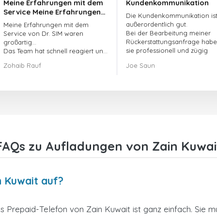
Meine Erfahrungen mit dem
Kundenkommunikation
Service Meine Erfahrungen
Die Kundenkommunikation is
mit dem Service von
außerordentlich gut.
Meine Erfahrungen mit dem
doctorSIM waren großartig.
Bei der Bearbeitung meiner
Service von Dr. SIM waren
Rückerstattungsanfrage hab
großartig...
sie professionell und zügig
Das Team hat schnell reagiert und
gehandelt und mein Problem
meine ausstehende Bestellung
Zohaib Rauf
Joe Saun
gelöst.
umgehend bearbeitet.
Insgesamt war es eine gute
Entscheidung, mich für Dr. SIM zu
entscheiden.
Vielen Dank!
FAQs zu Aufladungen von Zain Kuwai
n Kuwait auf?
 Prepaid-Telefon von Zain Kuwait ist ganz einfach. Sie 