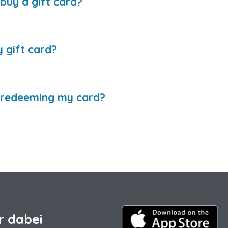
buy a gift card?
y gift card?
e redeeming my card?
r dabei