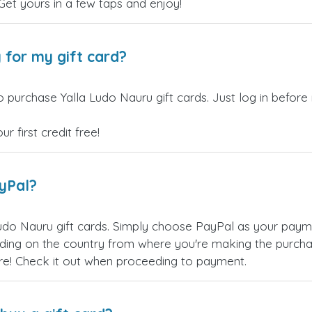
 Get yours in a few taps and enjoy!
 for my gift card?
 purchase Yalla Ludo Nauru gift cards. Just log in before
 first credit free!
ayPal?
udo Nauru gift cards. Simply choose PayPal as your pay
ing on the country from where you're making the purchas
re! Check it out when proceeding to payment.