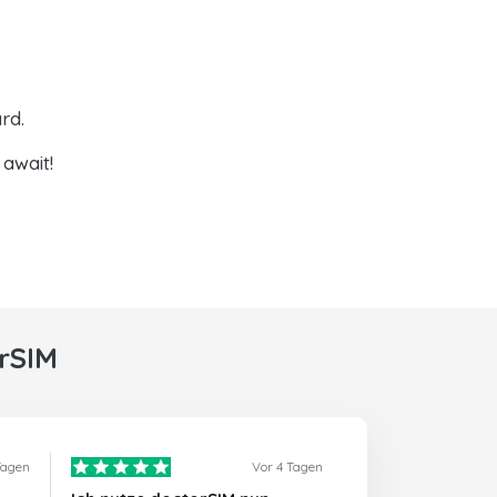
rd.
await!
rSIM
Tagen
Vor 4 Tagen