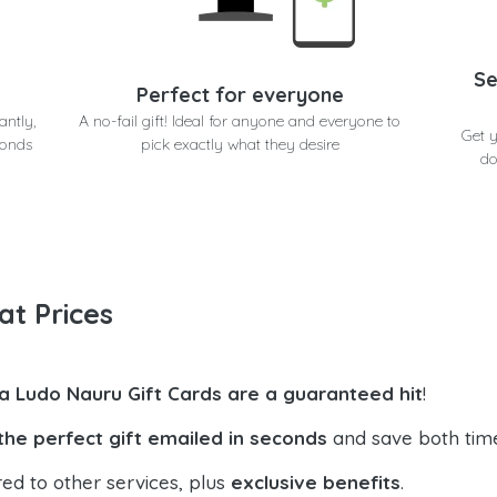
Se
Perfect for everyone
antly,
A no-fail gift! Ideal for anyone and everyone to
Get 
conds
pick exactly what they desire
do
at Prices
la Ludo Nauru Gift Cards are a guaranteed hit
!
the perfect gift emailed in seconds
and save both tim
ed to other services, plus
exclusive benefits
.