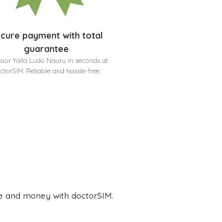
cure payment with total
guarantee
your Yalla Ludo Nauru in seconds at
ctorSIM. Reliable and hassle-free
e and money with doctorSIM.