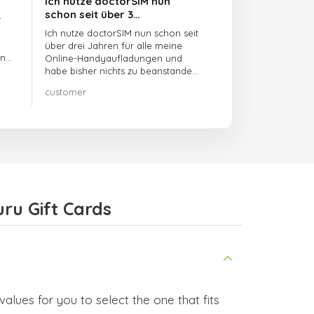
Ich nutze doctorSIM nun
schon seit über 3…
t
Ich nutze doctorSIM nun schon seit
über drei Jahren für alle meine
en
Online-Handyaufladungen und
habe bisher nichts zu beanstanden!!
Sehr zu empfehlen!!!
customer
ru Gift Cards
alues for you to select the one that fits