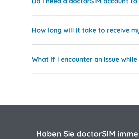
Do I need a doctorSIM account to 
How long will it take to receive m
What if I encounter an issue whil
Haben Sie doctorSIM imme