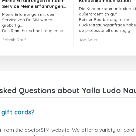
Meine Erfahrungen mit dem
Kundenkommunikation
Service Meine Erfahrungen
Die Kundenkommunikation is
mit dem Service von
außerordentlich gut.
Meine Erfahrungen mit dem
doctorSIM waren großartig.
Bei der Bearbeitung meiner
Service von Dr. SIM waren
Rückerstattungsanfrage hab
großartig...
sie professionell und zügig
Das Team hat schnell reagiert und
gehandelt und mein Problem
meine offene Bestellanfrage
Zohaib Rauf
Joe Saun
gelöst.
umgehend bearbeitet.
Insgesamt war es eine gute
Entscheidung, mich für Dr. SIM zu
entscheiden.
Vielen Dank!
sked Questions about Yalla Ludo Nau
gift cards?
y from the doctorSIM website. We offer a variety of card v