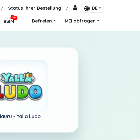
/
Status Ihrer Bestellung
/
DE
NEU
Befreien
IMEI abfragen
eSIM
Nauru -
Yalla Ludo