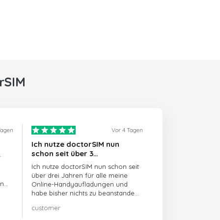
rSIM
Tagen
Vor 4 Tagen
Ich nutze doctorSIM nun
schon seit über 3…
t
Ich nutze doctorSIM nun schon seit
über drei Jahren für alle meine
en
Online-Handyaufladungen und
habe bisher nichts zu beanstanden!!
Sehr zu empfehlen!!!
customer