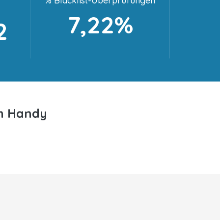
% Blacklist-Überprüfungen
7,22%
2
em Handy