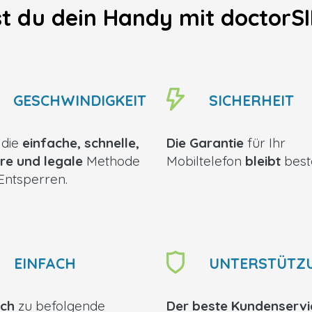
t du dein Handy mit doctorS
GESCHWINDIGKEIT
SICHERHEIT
t die
einfache, schnelle,
Die Garantie
für Ihr
re und legale
Methode
Mobiltelefon
bleibt
best
Entsperren.
EINFACH
UNTERSTÜTZ
ach
zu befolgende
Der beste Kundenservi