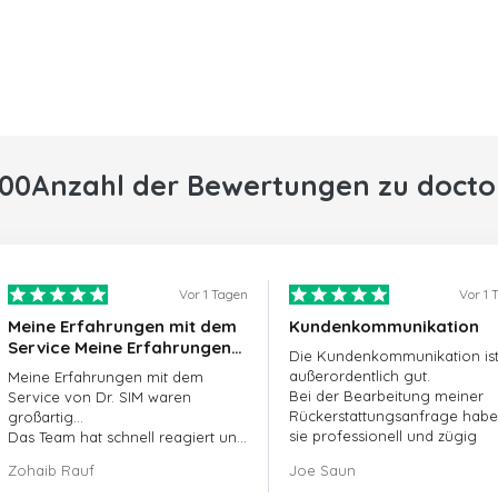
000Anzahl der Bewertungen zu docto
Vor 1 Tagen
Vor 1 
Meine Erfahrungen mit dem
Kundenkommunikation
Service Meine Erfahrungen
Die Kundenkommunikation is
mit dem Service von
außerordentlich gut.
Meine Erfahrungen mit dem
doctorSIM waren großartig.
Bei der Bearbeitung meiner
Service von Dr. SIM waren
Rückerstattungsanfrage hab
großartig...
sie professionell und zügig
Das Team hat schnell reagiert und
gehandelt und mein Problem
meine ausstehende Bestellung
Zohaib Rauf
Joe Saun
gelöst.
umgehend bearbeitet.
Insgesamt war es eine gute