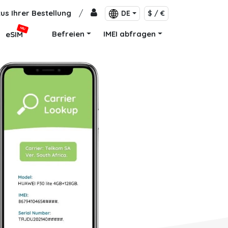
us Ihrer Bestellung
/
DE
$ / €
NEU
Befreien
IMEI abfragen
eSIM