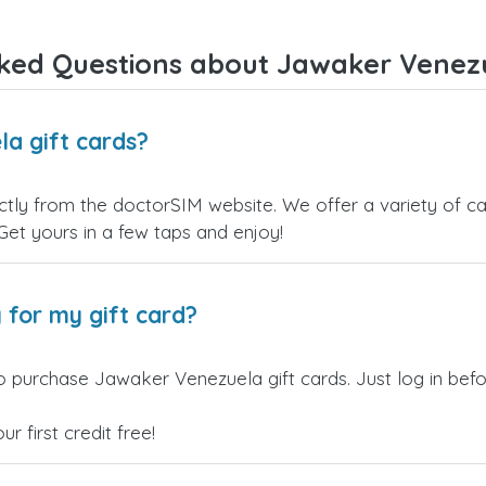
ked Questions about Jawaker Venezu
a gift cards?
ly from the doctorSIM website. We offer a variety of card
 Get yours in a few taps and enjoy!
 for my gift card?
o purchase Jawaker Venezuela gift cards. Just log in bef
 first credit free!