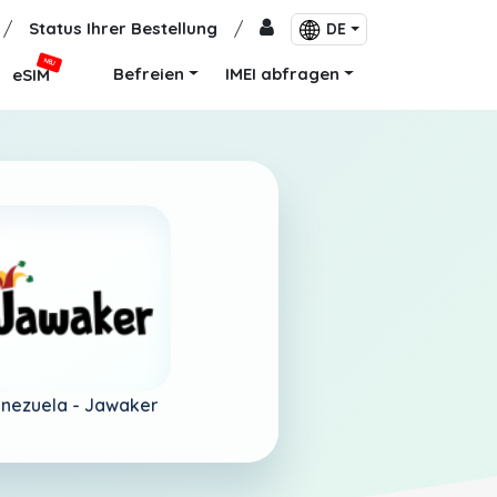
/
Status Ihrer Bestellung
/
DE
NEU
Befreien
IMEI abfragen
eSIM
nezuela -
Jawaker