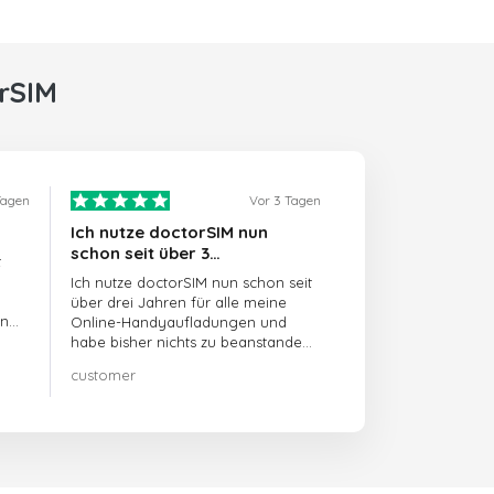
rSIM
Tagen
Vor 3 Tagen
Ich nutze doctorSIM nun
schon seit über 3…
t
Ich nutze doctorSIM nun schon seit
über drei Jahren für alle meine
en
Online-Handyaufladungen und
habe bisher nichts zu beanstanden!!
Sehr zu empfehlen!!!
customer