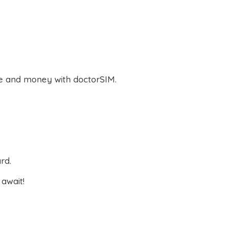
e and money with doctorSIM.
rd.
await!