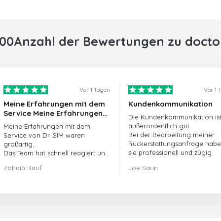
000Anzahl der Bewertungen zu docto
Vor 1 Tagen
Vor 1 
Meine Erfahrungen mit dem
Kundenkommunikation
Service Meine Erfahrungen
Die Kundenkommunikation is
mit dem Service von
außerordentlich gut.
Meine Erfahrungen mit dem
doctorSIM waren großartig.
Bei der Bearbeitung meiner
Service von Dr. SIM waren
Rückerstattungsanfrage hab
großartig...
sie professionell und zügig
Das Team hat schnell reagiert und
gehandelt und mein Problem
meine ausstehende Bestellung
Zohaib Rauf
Joe Saun
gelöst.
umgehend bearbeitet.
Insgesamt war es eine gute
Entscheidung, mich für Dr. SIM zu
entscheiden.
Vielen Dank!