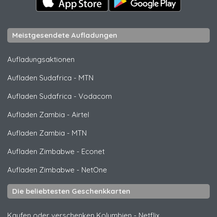
Meistgesendete Aufladungen
Aufladungsaktionen
Aufladen Sudafrica
-
MTN
Aufladen Sudafrica
-
Vodacom
Aufladen Zambia
-
Airtel
Aufladen Zambia
-
MTN
Aufladen Zimbabwe
-
Econet
Aufladen Zimbabwe
-
NetOne
Die beliebtesten Geschenkkarten
Kaufen oder verschenken Kolumbien
-
Netflix