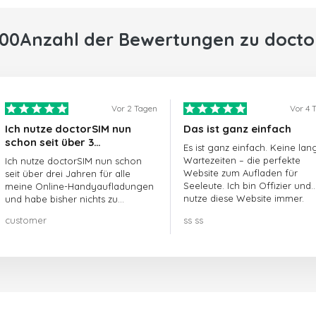
000Anzahl der Bewertungen zu docto
Vor 2 Tagen
Vor 4 
Ich nutze doctorSIM nun
Das ist ganz einfach
schon seit über 3…
Es ist ganz einfach. Keine lan
Wartezeiten – die perfekte
Ich nutze doctorSIM nun schon
Website zum Aufladen für
seit über drei Jahren für alle
Seeleute. Ich bin Offizier und
meine Online-Handyaufladungen
nutze diese Website immer.
und habe bisher nichts zu
beanstanden!! Sehr zu
customer
ss ss
empfehlen!!!