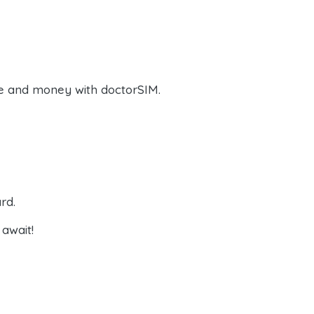
e and money with doctorSIM.
rd.
await!