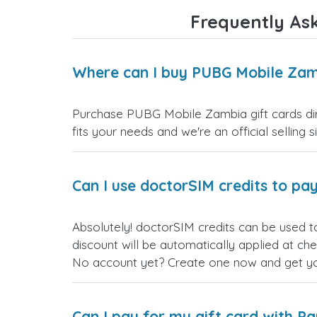
Frequently As
Where can I buy PUBG Mobile Zamb
Purchase PUBG Mobile Zambia gift cards dire
fits your needs and we're an official selling 
Can I use doctorSIM credits to pay
Absolutely! doctorSIM credits can be used 
discount will be automatically applied at ch
No account yet? Create one now and get your
Can I pay for my gift card with P