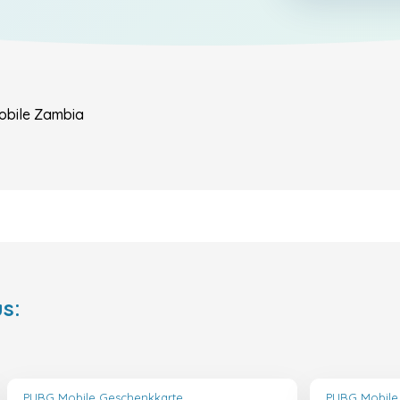
bile
Zambia
s:
PUBG Mobile Geschenkkarte
PUBG Mobile