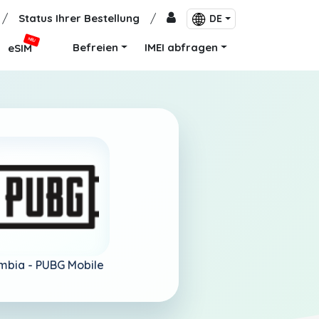
/
Status Ihrer Bestellung
/
DE
NEU
Befreien
IMEI abfragen
eSIM
mbia -
PUBG Mobile