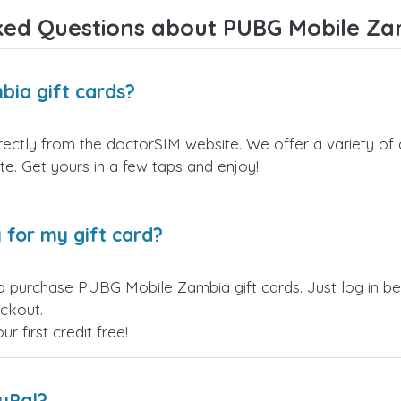
ked Questions about PUBG Mobile Zam
ia gift cards?
ctly from the doctorSIM website. We offer a variety of c
site. Get yours in a few taps and enjoy!
 for my gift card?
to purchase PUBG Mobile Zambia gift cards. Just log in b
eckout.
 first credit free!
ayPal?