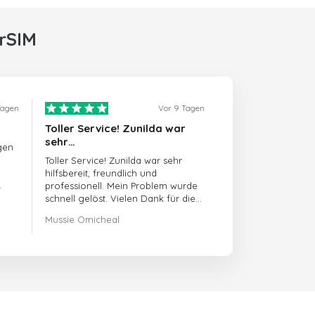
rSIM
Tagen
Vor 9 Tagen
Toller Service! Zunilda war
sehr…
gen
Toller Service! Zunilda war sehr
hilfsbereit, freundlich und
professionell. Mein Problem wurde
schnell gelöst. Vielen Dank für die
hervorragende Unterstützung!
Mussie Omicheal