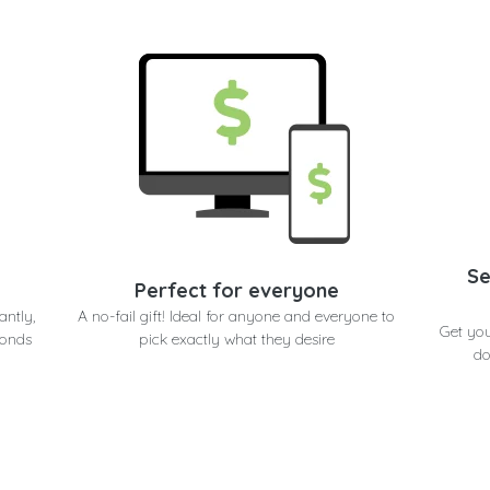
Se
Perfect for everyone
antly,
A no-fail gift! Ideal for anyone and everyone to
Get yo
conds
pick exactly what they desire
do