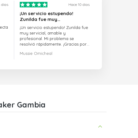
 dias
Hace 10 dias
¡Un servicio estupendo!
Zunilda fue muy…
ecta
¡Un servicio estupendo! Zunilda fue
muy servicial, amable y
profesional. Mi problema se
resolvió rápidamente. ¡Gracias por
la excelente asistencia!
Mussie Omicheal
waker Gambia