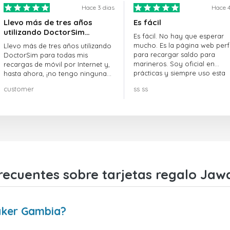
Hace 3 dias
Hace 4
Llevo más de tres años
Es fácil
utilizando DoctorSim…
Es fácil. No hay que esperar
mucho. Es la página web perf
Llevo más de tres años utilizando
para recargar saldo para
DoctorSim para todas mis
marineros. Soy oficial en
recargas de móvil por Internet y,
prácticas y siempre uso esta
hasta ahora, ¡no tengo ninguna
página web.
queja! ¡¡¡Muy recomendable!!!
customer
ss ss
recuentes sobre tarjetas regalo Ja
aker Gambia?