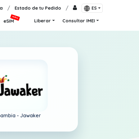
a
/
Estado de tu Pedido
/
ES
NUEVO
Liberar
Consultar IMEI
eSIM
ambia -
Jawaker