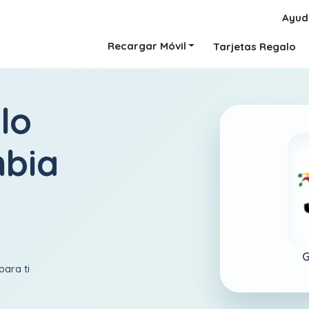
Ayud
Recargar Móvil
Tarjetas Regalo
lo
bia
G
para ti