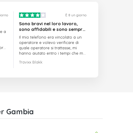
giorno
È 8 un giorno
Sono bravi nel loro lavoro,
sono affidabili e sono sempre
re a
puntuali
Il mio telefono era vincolato a un
operatore e volevo verificare di
mpre
quale operatore si trattasse; mi
hanno aiutato entro i tempi che mi
avevano indicato
Travixx Blakk
er Gambia