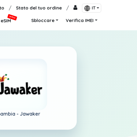
to
/
Stato del tuo ordine
/
IT
NUOVO
Sbloccare
Verifica IMEI
eSIM
ambia -
Jawaker