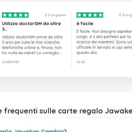
È 3 un giorno
È 4 un 
Utilizzo doctorSIM da oltre
è facile
3…
È facile. Non bisogna aspetta
lungo: è il sito perfetto per la
Utilizzo doctorSIM ormai da oltre
ricarica dei marittimi. Sono un
3 anni per tutte le mie ricariche
ufficiale in servizio e uso se
telefoniche online e, finora, non
questo sito.
ho nulla da ridire!! Lo consiglio
vivamente!!!
customer
ss ss
frequenti sulle carte regalo Jawak
egalo Jawaker Gambia?