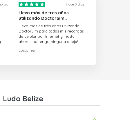
horas
Hace 3 dias
Llevo más de tres años
utilizando DoctorSim…
Llevo más de tres años utilizando
DoctorSim para todas mis recargas
de celular por Internet y, hasta
y
ahora, ¡no tengo ninguna queja!
¡¡¡Muy recomendable!!!
customer
on
 Ludo Belize