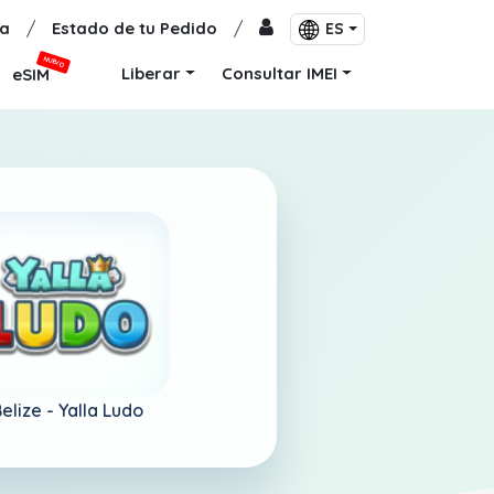
a
/
Estado de tu Pedido
/
ES
NUEVO
Liberar
Consultar IMEI
eSIM
elize -
Yalla Ludo