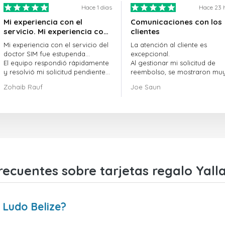
Hace 1 dias
Hace 23 
Mi experiencia con el
Comunicaciones con los
servicio. Mi experiencia con
clientes
el servicio de doctorSIM fue
Mi experiencia con el servicio del
La atención al cliente es
estupenda.
doctor SIM fue estupenda...
excepcional.
El equipo respondió rápidamente
Al gestionar mi solicitud de
y resolvió mi solicitud pendiente
reembolso, se mostraron mu
sin demora.
profesionales y rápidos en la
Zohaib Rauf
Joe Saun
En general, fue una gran decisión
gestión del proceso, y lograr
elegir al doctor SIM.
resolver mi problema.
¡Gracias!
recuentes sobre tarjetas regalo Yalla
 Ludo Belize?