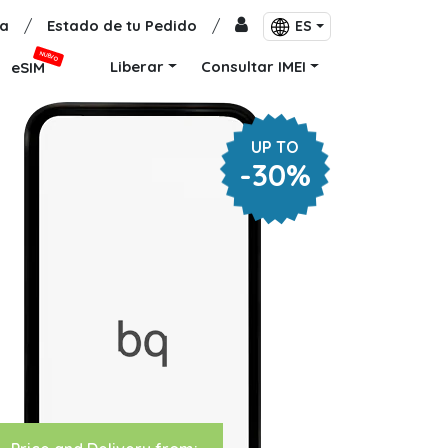
a
/
Estado de tu Pedido
/
ES
NUEVO
Liberar
Consultar IMEI
eSIM
UP TO
-30%