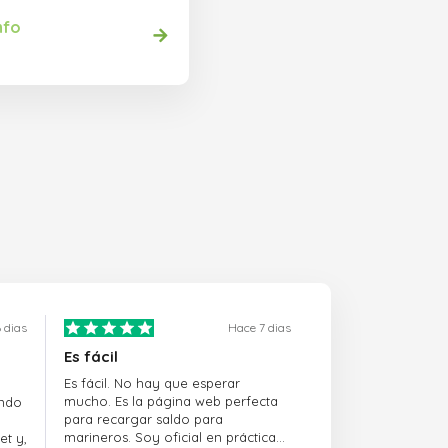
nfo
 dias
Hace 7 dias
Es fácil
Es fácil. No hay que esperar
mucho. Es la página web perfecta
ando
para recargar saldo para
marineros. Soy oficial en prácticas
et y,