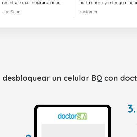
reembolso, se mostraron muy
hasta ahora, ¡no tengo ningu
profesionales y rápidos en la
queja! ¡¡¡Muy recomendable!!!
Joe Saun
customer
gestión del proceso, y lograron
resolver mi problema.
desbloquear un celular
BQ
con doct
3.