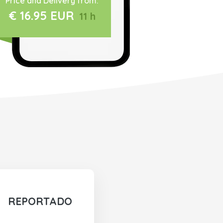
Price and Delivery from:
€ 16.95 EUR
11 h
REPORTADO