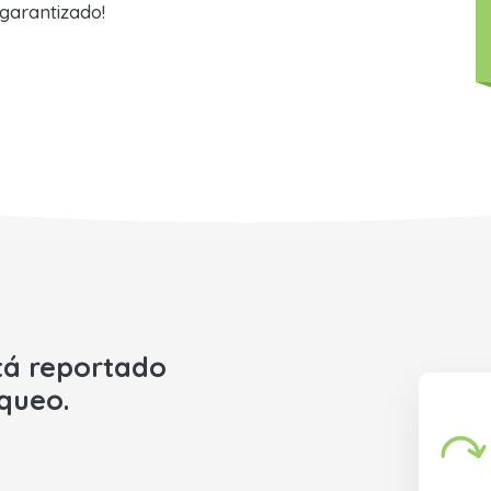
garantizado!
tá reportado
oqueo.